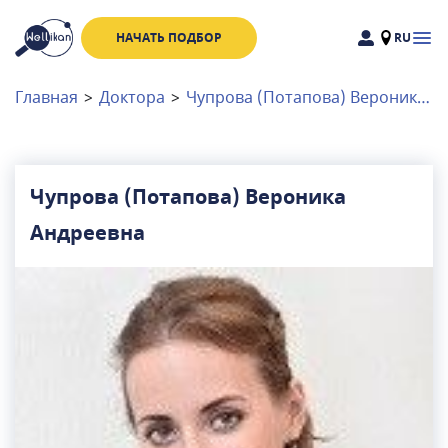
НАЧАТЬ ПОДБОР
RU
Доктора
Клиники
Главная
>
Доктора
>
Чупрова (Потапова) Вероника Андреевна
Акции
Новости
Чупрова (Потапова) Вероника
Андреевна
Москва
и
Московская область
Связаться с нами