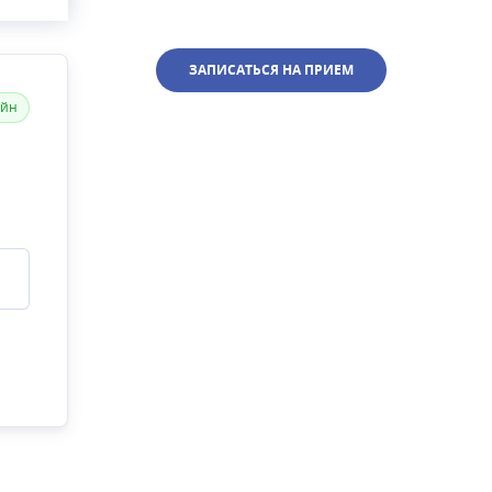
немия,
удов
унные
ЗАПИСАТЬСЯ НА ПРИЕМ
айн
чении