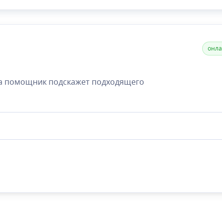
ипертоническая болезнь, атеросклероз, гиперхолестери
 сахарного диабета с поражением почек, сетчатки, сос
ферических нервов, подагра и многочисленные аутоимм
ия. Автор многочисленных публикаций в популярных
по вопросам медицинского просвещения населения и
онл
ации методов экстракорпоральной гемокоррекции в ле
аболеваний.
а помощник подскажет подходящего