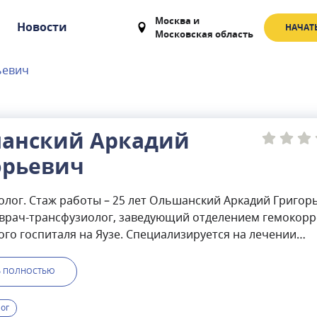
Москва
и
Новости
НАЧАТ
Московская область
ьевич
анский Аркадий
орьевич
олог. Стаж работы – 25 лет Ольшанский Аркадий Григор
 врач-трансфузиолог, заведующий отделением гемокор
го госпиталя на Яузе. Специализируется на лечении
 заболеваний крови и нарушений обмена веществ. Обл
экспертного проведения следующих гемотрансфузионн
Ь ПОЛНОСТЬЮ
 Применяет новейшие технологии гемокоррекционной
я лечения таких болезней, как ИБС (ишемическая болез
ог