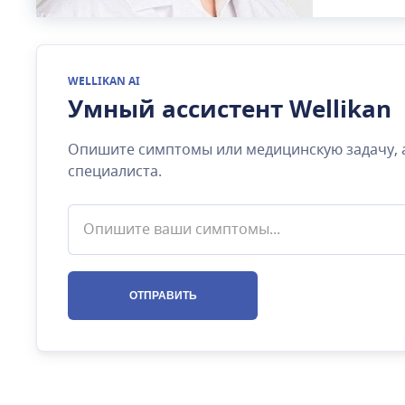
сердца), г
осложнения
ног, пери
заболеван
WELLIKAN AI
журналах 
Умный ассистент Wellikan
популяриз
тяжелых з
Опишите симптомы или медицинскую задачу, 
специалиста.
ОТПРАВИТЬ