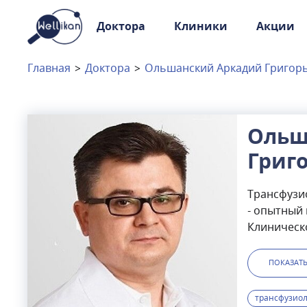
Доктора
Клиники
Акции
Доктора
Клиники
Главная
>
Доктора
>
Ольшанский Аркадий Григор
Акции
Новости
Ольш
Григ
Москва
и
Московская область
Трансфузи
Связаться с нами
- опытный
Клиническо
различных
навыками 
ПОКАЗАТ
процедур:
терапии дл
трансфузиол