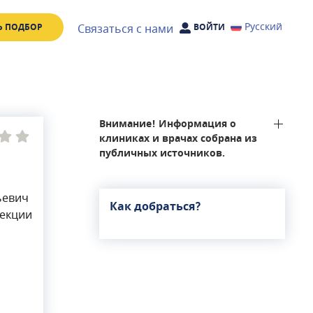
Русский
Связаться с нами
Ь ПОДБОР
ВОЙТИ
Внимание! Информация о
клиниках и врачах собрана из
публичных источников.
ьевич
Как добраться?
рекции
адает
ых
нь