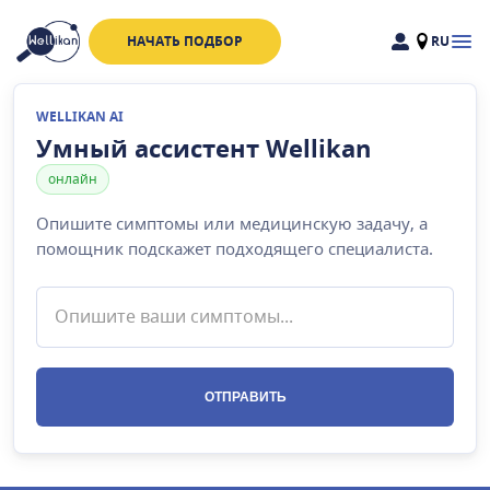
НАЧАТЬ ПОДБОР
RU
Доктора
Клиники
WELLIKAN AI
Акции
Умный ассистент Wellikan
онлайн
Новости
Опишите симптомы или медицинскую задачу, а
помощник подскажет подходящего специалиста.
Москва
и
Московская область
Связаться с нами
ОТПРАВИТЬ