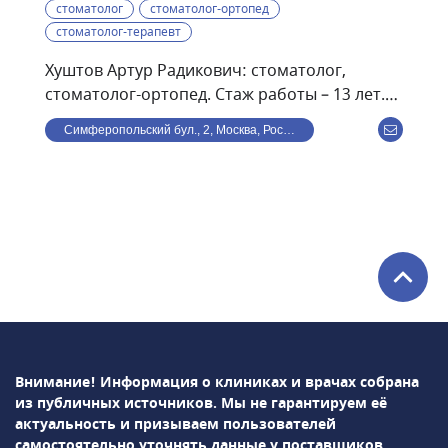
стоматолог
стоматолог-ортопед
стоматолог-терапевт
Хуштов Артур Радикович: стоматолог,
стоматолог-ортопед. Стаж работы – 13 лет.
Стоматолог-терапевт. принимает взрослых
Симферопольский бул., 2, Москва, Россия
пациентов. Проводит плановые осмотры,
профессиональную гигиену полости рта,
консультации по вопросам профилактики
кариеса, домашнего отбеливания зубов,
обучает основам ухода за зубами. Работает
с системами Zoom 3, Air Flow. Владеет
методами эндодонтического лечения под
микроскопом, реставрации зубов, удаления
зубов, установки дентальных имплантов.
Внимание! Информация о клиниках и врачах собрана
из публичных источников.
Мы не гарантируем её
актуальность и призываем пользователей
самостоятельно уточнять данные у поставщиков