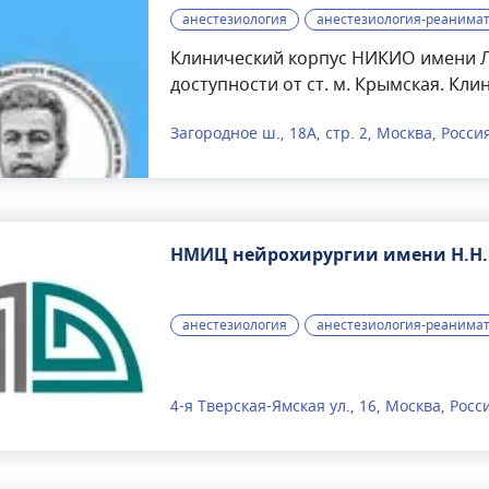
анестезиология
анестезиология-реанима
Клинический корпус НИКИО имени Л.
доступности от ст. м. Крымская. Кл
ЛОР-заболеваниями амбулаторную 
Загородное ш., 18А, стр. 2, Москва, Росси
операционный блок, круглосуточный
палатами постнаркозного пробужден
лучевой диагностики. Проводится р
Клиническом корпусе осуществляют
реконструктивные слухоулучшающие
НМИЦ нейрохирургии имени Н.Н.
аттикоантротомия, модифицирован
хирургическими подходами), все ти
операции на гортани и лечение фун
анестезиология
анестезиология-реанима
лечение храпа.
4-я Тверская-Ямская ул., 16, Москва, Росс