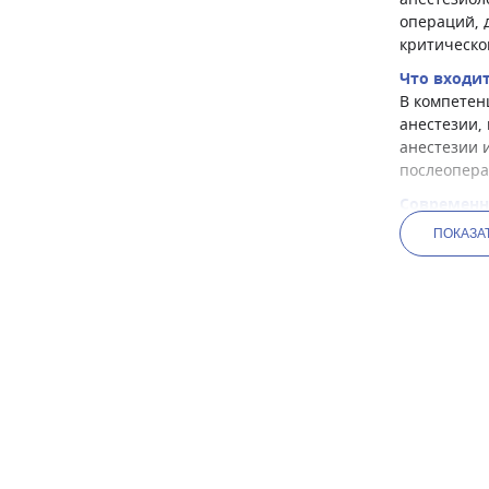
операций, 
критическо
Что входи
В компетен
анестезии,
анестезии 
послеопера
Современн
В современ
ПОКАЗА
максимальн
искусствен
современны
Медицински
Медицински
сайте вы с
с лучшими 
реаниматол
Wellikan: 
Выбирая ан