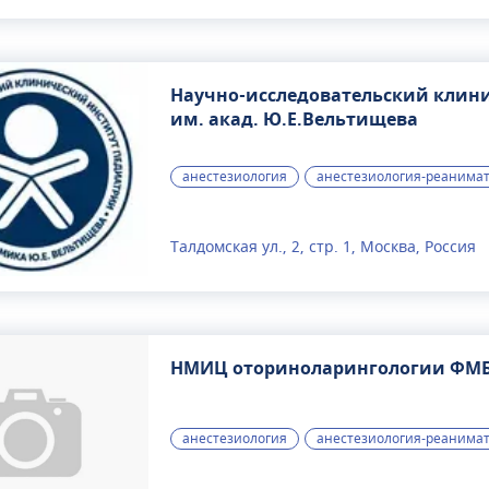
ведущие специалисты в области тра
протезирования, широко известен в
Научно-исследовательский клин
им. акад. Ю.Е.Вельтищева
анестезиология
анестезиология-реанима
Талдомская ул., 2, стр. 1, Москва, Россия
НМИЦ оториноларингологии ФМ
анестезиология
анестезиология-реанима