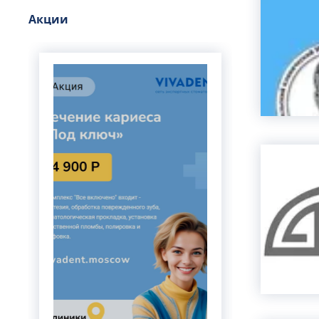
Гематология
Акции
Гемостазиология