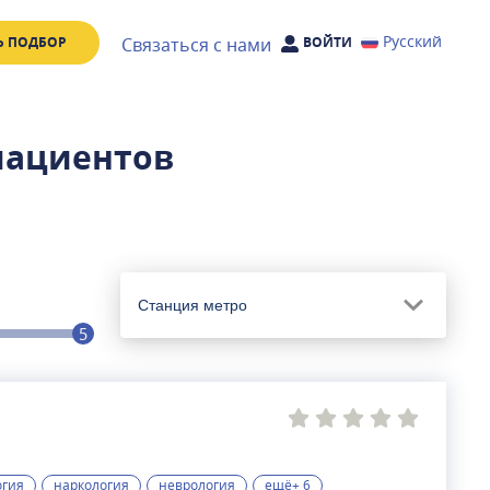
Русский
Связаться с нами
Ь ПОДБОР
ВОЙТИ
пациентов
Станция метро
5
огия
наркология
неврология
ещё+ 6