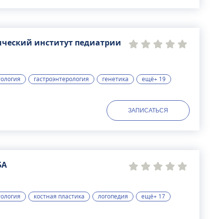
вматологии, ортопедии, костной патологии и
 нашей стране и за рубежом.
ический институт педиатрии
тология
гастроэнтерология
генетика
ещё+ 19
ЗАПИСАТЬСЯ
БА
тология
костная пластика
логопедия
ещё+ 17