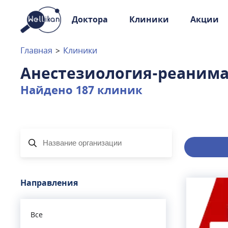
Доктора
Клиники
Акции
Доктора
Клиники
Главная
>
Клиники
Акции
Анестезиология-реанима
Новости
Найдено
187
клиник
Москва
и
Московская область
Связаться с нами
Направления
Все