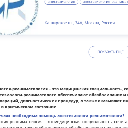
анестезиология
анестезиология-реанима
института: КТ, МРТ, гипербарическая
эндоскопические исследования, а та
лабораторная диагностика и др. НИ
лечебной помощи детям с тяжелой 
Каширское ш., 34А, Москва, Россия
переломами костей различной лока
хирургическими заболеваниями бр
процессами мягких тканей и костей и
современное медицинское оборудов
ПОКАЗАТЬ
ЕЩЕ
больных детей и их родителей. На 
действует вертолетная площадка.В 
круглосуточный стационар.Сотрудн
педиатрической бригады, которая ок
во многих странах мира.
логия-реаниматология – это медицинская специальность, с
стезиологи-реаниматологи обеспечивают обезболивание и
операций, диагностических процедур, а также оказывают
 в критическом состоянии.
лучаях необходима помощь анестезиолога-реаниматолога?
огия-реаниматология – это медицинская специальность, сочет
оги-реаниматологи обеспечивают обезболивание и поддержан