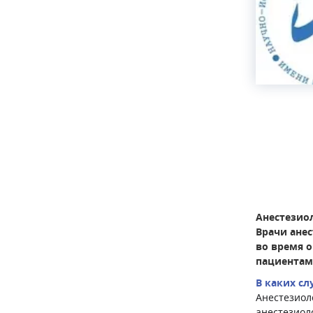
Анестезио
Врачи ане
во время 
пациентам
В каких с
Анестезиол
анестезиол