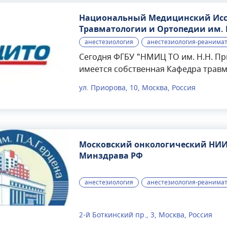
Национальный Медицинский Исс
Травматологии и Ортопедии им. 
России, Федеральное Государств
анестезиология
анестезиология-реанима
Сегодня ФГБУ "НМИЦ ТО им. Н.Н. Пр
имеется собственная Кафедра травма
Методический аккредитационно-сим
ул. Приорова, 10, Москва, Россия
клинической базой образовательны
технический отдел с лабораторией
техники и метрологии.Сегодня это н
помощи больным травматологическо
крупнейшее учреждение науки и мет
Московский онкологический НИИ
травматологии и ортопедии.Центр р
Минздрава РФ
175 врачей и 33 научных сотрудника,
доктора медицинских наук. Профессо
анестезиология
анестезиология-реанима
сотрудника ФГБУ «НМИЦ ТО им. Н.Н
профессиональных сообществ и асс
многопрофильное научно-исследова
2-й Боткинский пр., 3, Москва, Россия