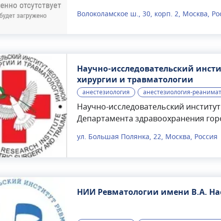
Волоколамское ш., 30, корп. 2, Москва, Ро
Научно-исследовательский инсти
хирургии и травматологии
анестезиология
анестезиология-реанима
Научно-исследовательский институт
Департамента здравоохранения гор
Правительства Москвы в 2003 году н
ул. Большая Полянка, 22, Москва, Россия
Тимирязева, имеющей вековую исто
детской травмы, нейротравмы и не
НДХиТ работает более 400 высококв
числе профессора, доктора и канд
подход к каждому пациенту. Обслед
НИИ Ревматологии имени В.А. Н
консультативно-диагностического о
ДМС и платно. Среди услуг, доступн