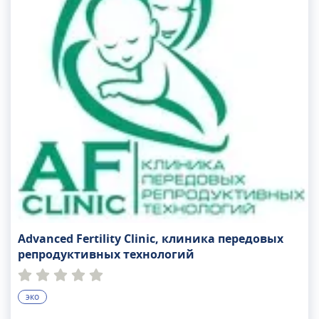
спермограммы, лабораторные анализы, УЗИ,
исследование гормонального фона, проверку
совместимости. Несомненным преимуществом
клиники является наличие собственной
операционной, где проводятся эндоскопические
операции – лапароскопия и гистероскопия,
дающие возможность выявить и устранить
причины бесплодия.
Advanced Fertility Clinic, клиника передовых
репродуктивных технологий
эко