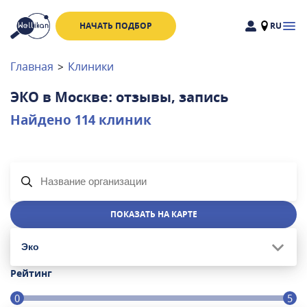
НАЧАТЬ ПОДБОР
RU
Доктора
Клиники
Главная
>
Клиники
Акции
ЭКО в Москве: отзывы, запись
Новости
Найдено
114
клиник
Москва
и
Московская область
Связаться с нами
ПОКАЗАТЬ НА КАРТЕ
Эко
Рейтинг
0
5