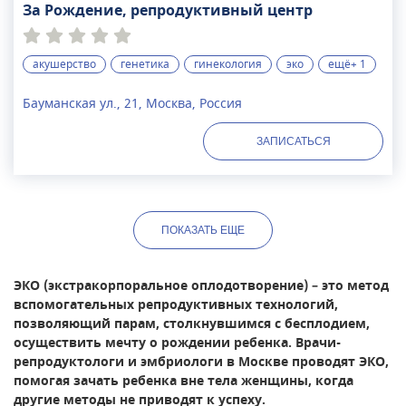
ул. Ивана Бабушкина, дом 9 (м.
За Рождение, репродуктивный центр
Академическая)тел: +7 (499) 653 66 09сайт:
reprobank.ru
акушерство
генетика
гинекология
эко
ещё+ 1
Бауманская ул., 21, Москва, Россия
ЗАПИСАТЬСЯ
ПОКАЗАТЬ
ЕЩЕ
ЭКО (экстракорпоральное оплодотворение) – это метод
вспомогательных репродуктивных технологий,
позволяющий парам, столкнувшимся с бесплодием,
осуществить мечту о рождении ребенка. Врачи-
репродуктологи и эмбриологи в Москве проводят ЭКО,
помогая зачать ребенка вне тела женщины, когда
другие методы не приводят к успеху.