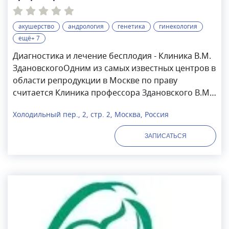
Репродуктивный центр
акушерство
андрология
генетика
гинекология
ещё+ 7
Диагностика и лечение бесплодия - Клиника В.М.
ЗдановскогоОдним из самых известных центров в
области репродукции в Москве по праву
считается Клиника профессора Здановского В.М.
В клинике трудятся высококлассные отзывчивые
Холодильный пер., 2, стр. 2, Москва, Россия
специалисты, мастера с бесценным опытом в
сфере современных репродуктивных технологий,
ЗАПИСАТЬСЯ
решающих проблему бездетности. Каждая пара
имеет возможность получить консультации
профессиональных гинекологов, урологов,
маммологов и эмбриологов.Мы предлагаем не
только высокий уровень обслуживания и
индивидуальный подход, но и приемлемые цены.
Любая семейная пара может пройти у нас полное
обследование, которое включает в себя анализ