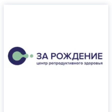
в любой город.Персональный банк
предоставляет услуги сохранения спермы,
яйцеклеток и эмбрионов. В Репробанке
уникальное автоматизированное
криохранилище на территории России!
Стоимость хранения 5 000 рублей в
год.Транспортировка половых клеток и
эмбрионов. Доставим в любой город России и в
другие страны. Мы гарантируем доставку к строго
определенному времени и передаем напрямую в
выбранную вами клинику вашему
врачу.Репробанк – банк репродуктивных тканей и
клеток - это подразделение Института Стволовых
Клеток Человека (ИСКЧ), который является
лидирующим в сфере биострахования с 2003
года.Современная лицензированная
лаборатория, построенная в соответствии со
стандартами GLP. Медицинская лицензия № Л041-
01137-77/00331175 от 29.04.2019.Адрес: г. Москва,