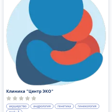
Клиника "Центр ЭКО"
акушерство
андрология
генетика
гинекология
ещё+ 5