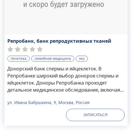
Репробанк, банк репродуктивных тканей
генетика
семейная медицина
эко
Донорский банк спермы и яйцеклеток. В
Репробанке широкий выбор доноров спермы и
яйцеклеток. Доноры Репробанка проходят
детальное медицинское обследование, включая
генетическое тестирование и собеседование с
ул. Ивана Бабушкина, 9, Москва, Россия
психологом. Наши врачи готовы помочь вам при
выборе донора. Консультация по подбору донора
ЗАПИСАТЬСЯ
может быть в очном и дистанционном формате.
Доставка донорского материала осуществляется