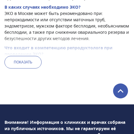
В каких случаях необходимо ЭКО?
ЭКО в Москве может быть рекомендовано при:
непроходимости или отсутствии маточных труб,
эндометриозе, мужском факторе бесплодия, необъяснимом
бесплодии, а также при снижении овариального резерва и
безуспешности других методов лечения.
Что входит в компетенцию репродуктолога при
проведении ЭКО?
В компетенцию врача-репродуктолога в Москве входит:
ПОКАЗАТЬ
стимуляция яичников для получения нескольких
яйцеклеток, мониторинг созревания фолликулов,
проведение пункции яичников для забора яйцеклеток,
перенос эмбрионов в полость матки, назначение и
контроль гормональной поддержки после переноса.
Современные методы, применяемые при ЭКО
Современные протоколы ЭКО в Москве включают в себя:
ИКСИ (интрацитоплазматическая инъекция
сперматозоида), ПГД (преимплантационная генетическая
Внимание! Информация о клиниках и врачах собрана
диагностика), криоконсервацию эмбрионов и
из публичных источников.
Мы не гарантируем её
вспомогательный хетчинг, что повышает эффективность