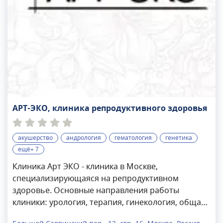
АРТ-ЭКО, клиника репродуктивного здоровья
акушерство
андрология
гематология
генетика
ещё+ 7
Клиника Арт ЭКО - клиника в Москве,
специализирующаяся на репродуктивном
здоровье. Основные направления работы
клиники: урология, терапия, гинекология, общая
хирургия, андрология и пр. В клинике проводится