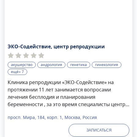
ЭКО-Содействие, центр репродукции
акушерство
андрология
генетика
гинекология
ещё+ 7
Клиника репродукции «ЭКО-Содействие» на
протяжении 11 лет занимается вопросами
лечения бесплодия и планирования
беременности , за это время специалисты центра
помогли появиться на свет более 6000 малышам
просп. Мира, 184, корп. 1, Москва, Россия
в Москве и Нижнем Новгороде. Основной
принцип центра – использование только
ЗАПИСАТЬСЯ
генетического материала родителей, без