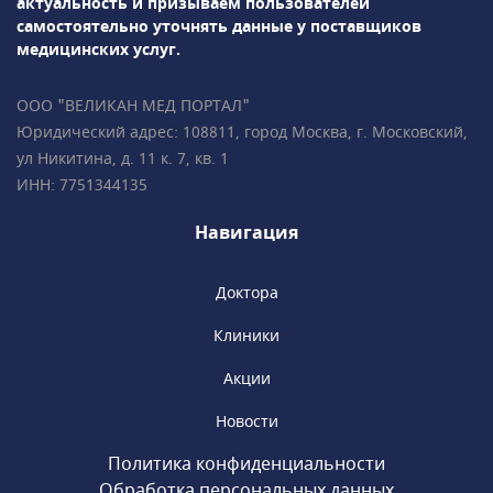
актуальность и призываем пользователей
процедуры.
самостоятельно уточнять данные у поставщиков
медицинских услуг.
Медицинский агрегатор Wellikan: поиск клиники ЭКО в
Москве
Медицинский агрегатор Wellikan поможет вам найти
ООО "ВЕЛИКАН МЕД ПОРТАЛ"
лучшую клинику ЭКО в Москве, основываясь на отзывах,
Юридический адрес: 108811, город Москва, г. Московский,
рейтингах и представленной информации о врачах и
ул Никитина, д. 11 к. 7, кв. 1
используемых технологиях. Wellikan предоставляет вам
ИНН: 7751344135
возможность сравнить различные клиники и выбрать ту,
которая наилучшим образом соответствует вашим
Навигация
потребностям и поможет осуществить мечту о рождении
ребенка.
Доктора
Клиники
Акции
Новости
Политика конфиденциальности
Обработка персональных данных