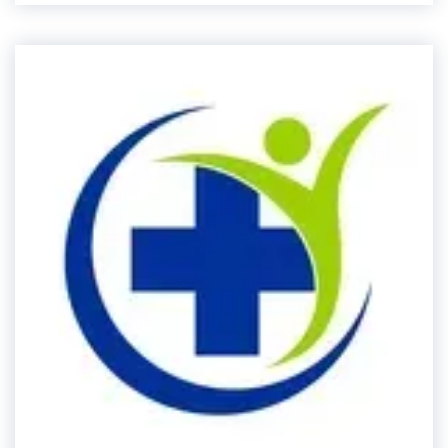
поколения. Международные стандарты ухода,
высокий уровень сервиса и необходимое
медицинское оборудование позволяют
обеспечивать пожилым людям быстрое и
качественное восстановление здоровья,
поддерживающую терапию при хронических
заболеваниях или требуемое душевное
равновесие при психических недугах.Мы создали
максимально комфортные условия для людей в
возрасте, чьи физические возможности уже
имеют некоторые ограничения. В нашем
пансионате даже лежачие пациенты не
оказываются в изоляции – внимательные и
заботливые сотрудники обеспечивают
пенсионерам ежедневные «выезды» для прогулок
на свежем воздухе, что благотворно влияет на
состояние здоровья. Для всех категорий
пациентов разрабатываются индивидуальные
программы медицинского ухода, проводятся