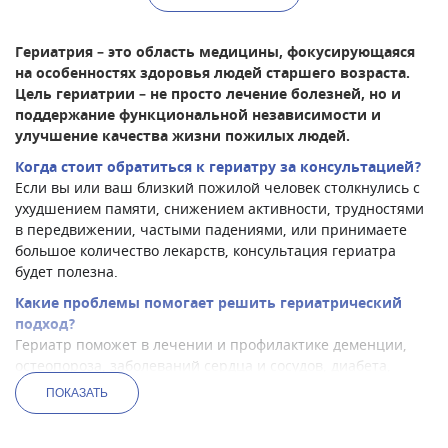
Гериатрия – это область медицины, фокусирующаяся
на особенностях здоровья людей старшего возраста.
Цель гериатрии – не просто лечение болезней, но и
поддержание функциональной независимости и
улучшение качества жизни пожилых людей.
Когда стоит обратиться к гериатру за консультацией?
Если вы или ваш близкий пожилой человек столкнулись с
ухудшением памяти, снижением активности, трудностями
в передвижении, частыми падениями, или принимаете
большое количество лекарств, консультация гериатра
будет полезна.
Какие проблемы помогает решить гериатрический
подход?
Гериатр поможет в лечении и профилактике деменции,
остеопороза, заболеваний сердца и сосудов, диабета,
артрита и других возрастных заболеваний, а также оценит
ПОКАЗАТЬ
взаимодействие лекарств и даст рекомендации по уходу.
Актуальные методы поддержания здоровья в