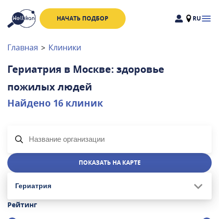
НАЧАТЬ ПОДБОР
RU
Доктора
Клиники
Главная
>
Клиники
Акции
Гериатрия в Москве: здоровье
Новости
пожилых людей
Найдено
16
клиник
Москва
и
Московская область
Связаться с нами
ПОКАЗАТЬ НА КАРТЕ
Гериатрия
Рейтинг