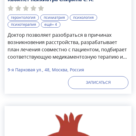
геронтология
психиатрия
психология
психотерапия
ещё+ 4
Доктор позволяет разобраться в причинах
возникновения расстройства, разрабатывает
план лечения совместно с пациентом, подбирает
соответствующую медикаментозную терапию и
физические нагрузки, а также методы
9-я Парковая ул., 48, Москва, Россия
релаксации. В результате нормализуются
нейрохимические и физиологические процессы,
ЗАПИСАТЬСЯ
улучшается сон, душевное здоровье, настроение,
аппетит и другое. Но главное, человек получает
возможность начать все с чистого листа и
вернуть расположение родных и друзей. А чтобы
предотвратить рецидив, специалист поможет
интегрировать полученные навыки в
повседневную жизнь и проведет