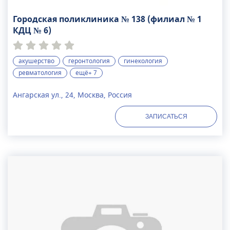
консультации с врачами различной
специализации.
Городская поликлиника № 138 (филиал № 1
КДЦ № 6)
акушерство
геронтология
гинекология
ревматология
ещё+ 7
Ангарская ул., 24, Москва, Россия
ЗАПИСАТЬСЯ