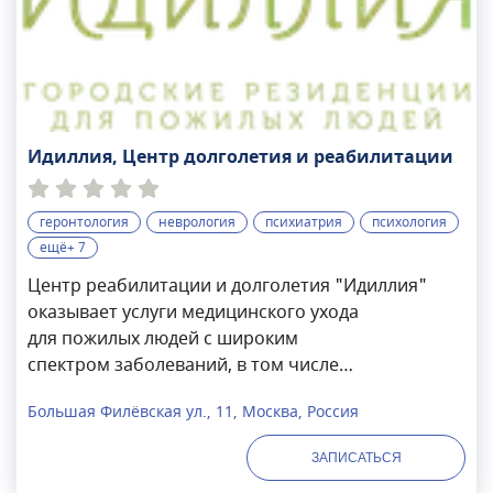
Идиллия, Центр долголетия и реабилитации
геронтология
неврология
психиатрия
психология
ещё+ 7
Центр реабилитации и долголетия "Идиллия"
оказывает услуги медицинского ухода
для пожилых людей с широким
спектром заболеваний, в том числе
восстановление после COVID-19,
Большая Филёвская ул., 11, Москва, Россия
перенесенных операций,
травм.Резиденция ставит своей целью создание
ЗАПИСАТЬСЯ
наиболее благоприятных условий для старшего