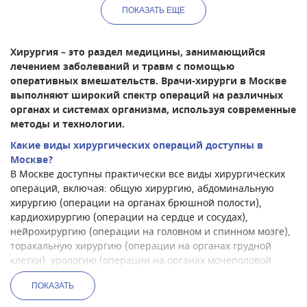
ПОКАЗАТЬ
ЕЩЕ
Хирургия – это раздел медицины, занимающийся
лечением заболеваний и травм с помощью
оперативных вмешательств. Врачи-хирурги в Москве
выполняют широкий спектр операций на различных
органах и системах организма, используя современные
методы и технологии.
Какие виды хирургических операций доступны в
Москве?
В Москве доступны практически все виды хирургических
операций, включая: общую хирургию, абдоминальную
хирургию (операции на органах брюшной полости),
кардиохирургию (операции на сердце и сосудах),
нейрохирургию (операции на головном и спинном мозге),
торакальную хирургию (операции на органах грудной
клетки), урологию (операции на органах мочеполовой
системы), гинекологию (операции на женских половых
ПОКАЗАТЬ
органах), травматологию и ортопедию (операции на костях
и суставах), пластическую хирургию (операции по