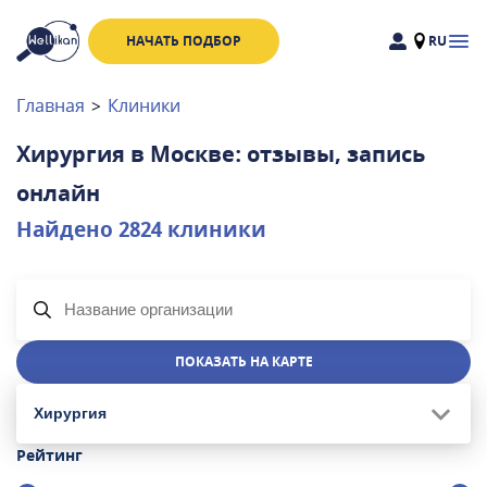
НАЧАТЬ ПОДБОР
RU
Доктора
Клиники
Главная
>
Клиники
Акции
Хирургия в Москве: отзывы, запись
Новости
онлайн
Найдено
2824
клиники
Москва
и
Московская область
Связаться с нами
ПОКАЗАТЬ НА КАРТЕ
Хирургия
Рейтинг