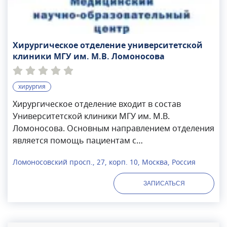
Хирургическое отделение университетской
клиники МГУ им. М.В. Ломоносова
хирургия
Хирургическое отделение входит в состав
Университетской клиники МГУ им. М.В.
Ломоносова. Основным направлением отделения
является помощь пациентам с
доброкачественными и злокачественными
Ломоносовский просп., 27, корп. 10, Москва, Россия
образованиями органов брюшной полости,
малого таза и промежности. В отделении ведут
ЗАПИСАТЬСЯ
прием кандидаты и доктора медицинских наук,
академики РАН, профессоры. В арсенале
медицинской организации есть УЗИ, МРТ и КТ
аппараты. Проводят гастроскопию и