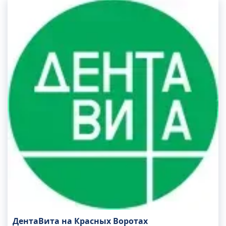
ДентаВита на Красных Воротах