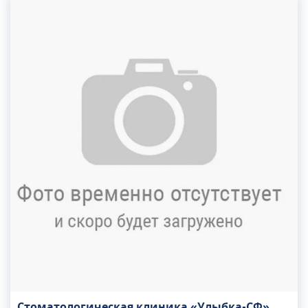
колоноскопию. Возможно бесплатное лечение по
полису ОМС, лечение по квоте, а также лечение
на платной основе.В хирургическом отделении
Университетской клиники МГУ им. М.В.
Ломоносова выполняют лечение рака,
варикозного расширения вен, геморроя, грыж,
кист, а также лечение болезни Крона.
Стоматологическая клиника «Улыбка-СФ»