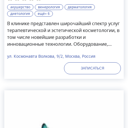
акушерство
венерология
дерматология
диетология
ещё+ 6
В клинике представлен широчайший спектр услуг
терапевтической и эстетической косметологии, в
том числе новейшие разработки и
инновационные технологии. Оборудование,
медицинские и косметологические препараты
ул. Космонавта Волкова, 9/2, Москва, Россия
имеют все необходимые сертификаты, которые
соответствуют госстандартам
ЗАПИСАТЬСЯ
России. Совместная работа косметологов и
врачей общей практики позволяет добиваться
ожидаемо высоких и стабильных
результатов. Здесь готовы позаботиться не
только о вашей красоте, но и о вашем здоровье.