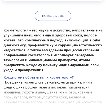
лечения. Среди оказываемых услуг: лечение
кожных заболеваний, устранение косметических
дефектов кожи, уход на лицом HydraFacial,
ПОКАЗАТЬ
ЕЩЕ
косметология М22, инъекционная косметология,
плазмолифтинг Regenlab, биоревитализация,
нитевой лифтинг, контурная пластика, лазерная
Косметология – это наука и искусство, направленные на
эпиляция.
улучшение внешнего вида и здоровья кожи, волос и
ногтей. Это комплексный подход, включающий в себя
диагностику, профилактику и коррекцию эстетических
недостатков, а также замедление процессов старения.
Современная косметология использует передовые
технологии и инновационные препараты, чтобы
предложить каждому клиенту индивидуальный план
ухода и преображения.
Когда стоит обратиться к косметологу?
Посещение косметолога рекомендуется при наличии
следующих проблем: акне и постакне, пигментация,
морщины, сухость и шелушение кожи, расширенные
поры, купероз, потеря упругости кожи, целлюлит,
нежелательные волосы на теле. Консультация косметолога