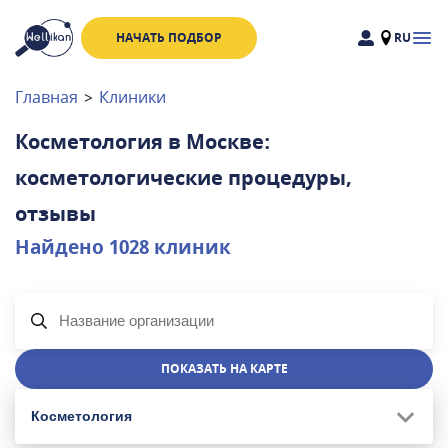
НАЧАТЬ ПОДБОР
RU
Доктора
Клиники
Главная
>
Клиники
Акции
Косметология в Москве:
Новости
косметологические процедуры,
отзывы
Найдено
1028
клиник
Москва
и
Московская область
Связаться с нами
ПОКАЗАТЬ НА КАРТЕ
Косметология