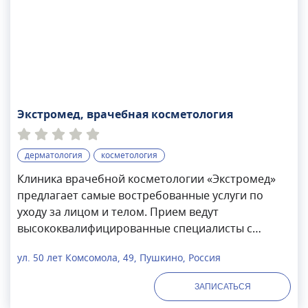
Экстромед, врачебная косметология
дерматология
косметология
Клиника врачебной косметологии «Экстромед»
предлагает самые востребованные услуги по
уходу за лицом и телом. Прием ведут
высококвалифицированные специалисты с
большим опытом работы, владеющие самыми
ул. 50 лет Комсомола, 49, Пушкино, Россия
современными методиками аппаратной и
инъекционной косметологии. Для каждого
ЗАПИСАТЬСЯ
пациента составляется индивидуальный план