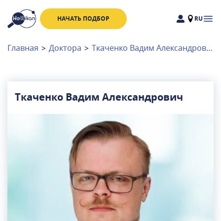
НАЧАТЬ ПОДБОР
RU
Доктора
Клиники
Главная
>
Доктора
>
Ткаченко Вадим Александрович
Акции
Новости
Ткаченко Вадим Александрович
Москва
и
Московская область
Связаться с нами