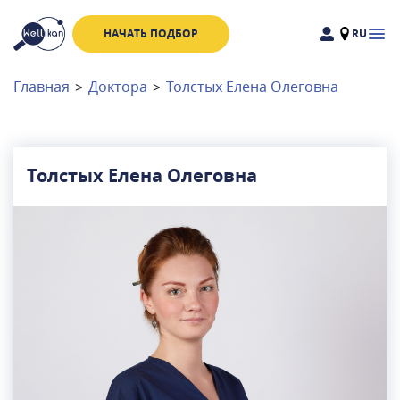
НАЧАТЬ ПОДБОР
RU
Доктора
Клиники
Главная
>
Доктора
>
Толстых Елена Олеговна
Акции
Новости
Толстых Елена Олеговна
Москва
и
Московская область
Связаться с нами