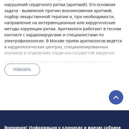
нарушений сердечного ритма (аритмий). Его основная
задача - выявление причин возникновения аритмий,
подбор лекарственной терапии и, при необходимости,
направление на интервенционные или хирургические
методы коррекции ритма. Аритмологи работают в тесном
контакте с кардиохирургами и специалистами по
электрофизиологии. В Москве приём аритмологов ведётся
в кардиологических центрах, специализированных
клиниках и отделениях сердечно-сосудистой хирургии.
С какими симптомами и жалобами обращаются к
аритмологу
ПОКАЗАТЬ
Пациенты обычно приходят к аритмологу с жалобами на
перебои в работе сердца, учащённое или замедленное
сердцебиение, головокружение и другие симптомы,
связанные с нарушением ритма. Такие состояния могут
возникать как на фоне уже известных сердечных
заболеваний, так и без видимых причин. Наиболее частые
поводы для визита к аритмологу в Москве:
Ощущение сердцебиения, толчков или замираний в
груди
Внимание! Информация о клиниках и врачах собрана