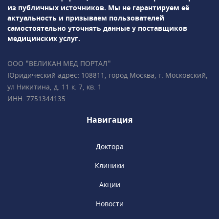
из публичных источников.
Мы не гарантируем её
Головокружение, слабость и предобморочные
актуальность и призываем пользователей
состояния
самостоятельно уточнять данные у поставщиков
Потеря сознания (синкопе) приступообразного
медицинских услуг.
характера
Боль в груди на фоне учащённого или неритмичного
ООО "ВЕЛИКАН МЕД ПОРТАЛ"
пульса
Юридический адрес: 108811, город Москва, г. Московский,
Постоянное ощущение пульсации в висках или шее
ул Никитина, д. 11 к. 7, кв. 1
ИНН: 7751344135
Эпизоды аритмии, уже диагностированные ранее, но
требующие коррекции
Навигация
Наличие имплантированного
электрокардиостимулятора или дефибриллятора
(плановый контроль)
Доктора
Подозрение на аритмию по результатам планового
Клиники
ЭКГ, Холтера или других исследований
Акции
Какие диагностические методы использует аритмолог
Для точной диагностики аритмий аритмолог назначает
Новости
функциональные и инструментальные исследования,
позволяющие зафиксировать нарушение ритма в покое,