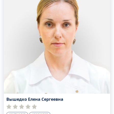
Надежда Викторовна специализируется на
лечении пациентов со следующими
показаниями: Занимается ведением больных с
пороками сердца, хроническими заболеваниями
сердечно -сосудистой системы, а такде
пациентов, перенесших инфаркт миокарда.
Проводит : ЭКГ, холтеровское мониторирование
ЭКГ и СМАД Дуплексное сканирование БЦА, УЗДГ,
артерий и вен н/к, УЗИ Сердца, ЭЭГ взрослым и
детям.
Вышедко Елена Сергеевна