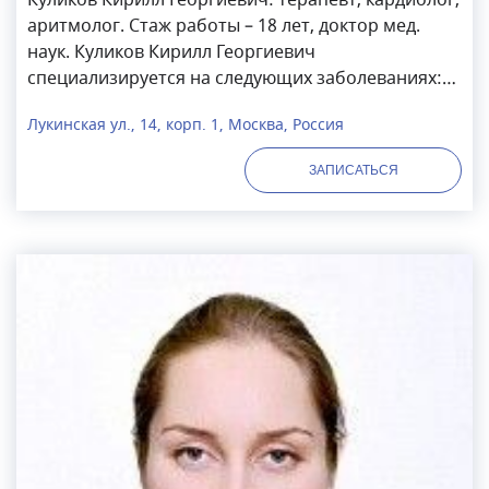
Куликов Кирилл Георгиевич: терапевт, кардиолог,
аритмолог. Стаж работы – 18 лет, доктор мед.
наук. Куликов Кирилл Георгиевич
специализируется на следующих заболеваниях:
аритмии, гипертония, инфаркт, сердечная
Лукинская ул., 14, корп. 1, Москва, Россия
недостаточность
ЗАПИСАТЬСЯ