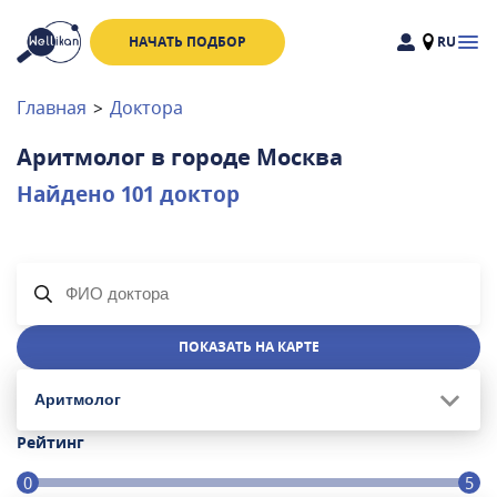
НАЧАТЬ ПОДБОР
RU
Доктора
Клиники
Главная
>
Доктора
Акции
Аритмолог
в городе
Москва
Новости
Найдено
101
доктор
Москва
и
Московская область
Связаться с нами
ПОКАЗАТЬ НА КАРТЕ
Аритмолог
Рейтинг
0
5