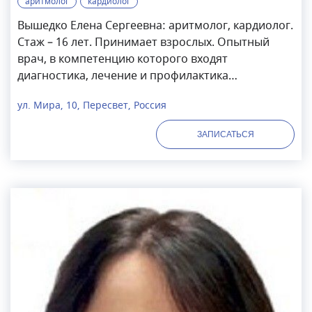
аритмолог
кардиолог
Вышедко Елена Сергеевна: аритмолог, кардиолог.
Стаж – 16 лет. Принимает взрослых. Опытный
врач, в компетенцию которого входят
диагностика, лечение и профилактика
заболеваний сердца и сосудов, а также
ул. Мира, 10, Пересвет, Россия
реабилитация пациентов после сердечно-
сосудистых происшествий.
ЗАПИСАТЬСЯ