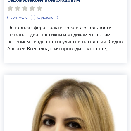
Седов Алексей Всеволодович
аритмолог
кардиолог
Основная сфера практической деятельности
связана с диагностикой и медикаментозным
лечением сердечно-сосудистой патологии: Седов
Алексей Всеволодович проводит суточное
мониторирование ЭКГ по Холтеру,
чреспищеводную стимуляцию сердца с целью
верификации нарушений сердечного ритма,
автоматизма и ишемической болезни сердца.