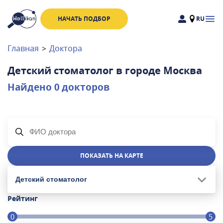
НАЧАТЬ ПОДБОР
RU
Доктора
Клиники
Главная
>
Доктора
Акции
Детский стоматолог
в городе
Москва
Новости
Найдено
0
докторов
Москва
и
Московская область
Связаться с нами
ПОКАЗАТЬ НА КАРТЕ
Детский стоматолог
Рейтинг
0
5