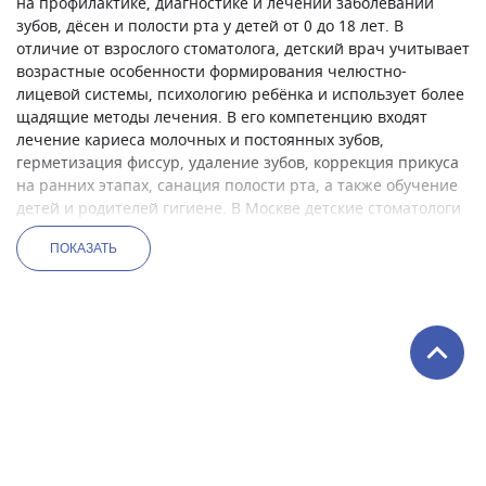
на профилактике, диагностике и лечении заболеваний
зубов, дёсен и полости рта у детей от 0 до 18 лет. В
отличие от взрослого стоматолога, детский врач учитывает
возрастные особенности формирования челюстно-
лицевой системы, психологию ребёнка и использует более
щадящие методы лечения. В его компетенцию входят
лечение кариеса молочных и постоянных зубов,
герметизация фиссур, удаление зубов, коррекция прикуса
на ранних этапах, санация полости рта, а также обучение
детей и родителей гигиене. В Москве детские стоматологи
принимают в специализированных детских
ПОКАЗАТЬ
стоматологических поликлиниках, отделениях
многопрофильных центров и частных клиниках.
С какими симптомами и жалобами обращаются к
детскому стоматологу
Родители приводят ребёнка к детскому стоматологу при
появлении первых признаков стоматологических проблем,
а также в рамках профилактических осмотров.
Своевременное обращение помогает избежать
осложнений и сохранить здоровье постоянных зубов. В
Москве основные поводы для визита к детскому