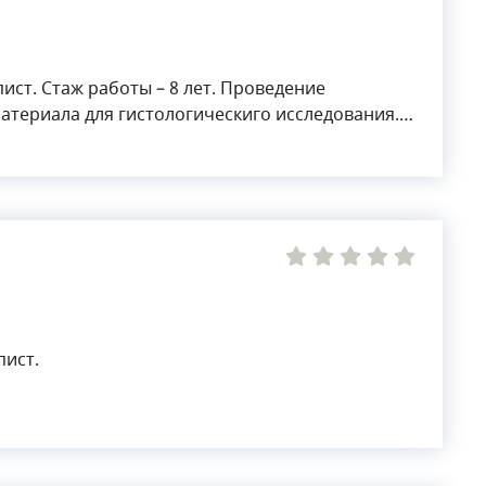
аж работы – 8 лет. Проведение
материала для гистологическиго исследования.
ом биопсии
пист.