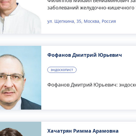
Филиппов Михаил Вениаминович зан
заболеваний желудочно-кишечного т
методами: колоноскопия, ретроград
ул. Щепкина, 35, Москва, Россия
эзофагогастродуоденоскопия. Рабо
ГКБ № 61.
Фофанов Дмитрий Юрьевич
эндоскопист
Фофанов Дмитрий Юрьевич: эндоско
Хачатрян Римма Арамовна