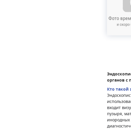
Эндоскопи
органов с
Кто такой 
Эндоскопис
использова
входит виз
пузыря, ма
инородных 
диагностич