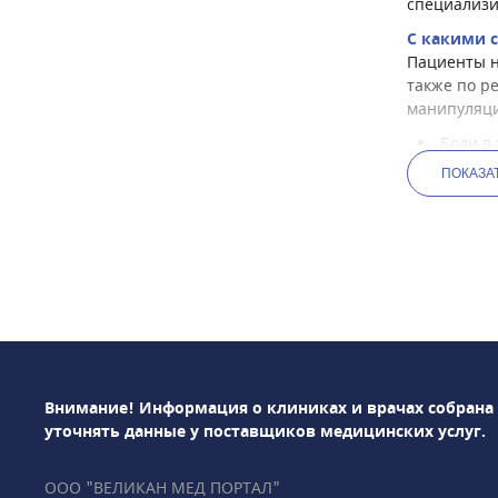
специализи
С какими 
Пациенты н
также по р
манипуляци
Боли в
ПОКАЗА
Необъя
Измене
Подозр
Длител
Наличи
Необхо
Провед
Внимание! Информация о клиниках и врачах собрана
Какие мет
уточнять данные у поставщиков медицинских услуг.
Эндоскопис
следующие 
ООО "ВЕЛИКАН МЕД ПОРТАЛ"