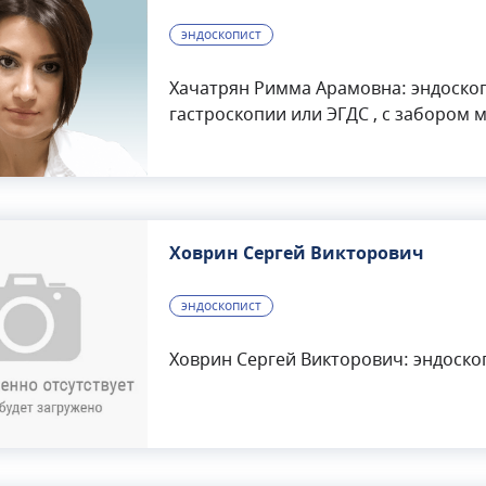
эндоскопист
Хачатрян Римма Арамовна: эндоскопист. Ст
гастроскопии или ЭГДС , с забором 
Проведение колоноскопии с забор
Ховрин Сергей Викторович
эндоскопист
Ховрин Сергей Викторович: эндоско