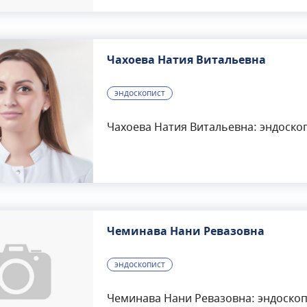
Чахоева Натия Витальевна
эндоскопист
Чахоева Натия Витальевна: эндоскоп
Чеминава Нани Ревазовна
эндоскопист
Чеминава Нани Ревазовна: эндоскоп