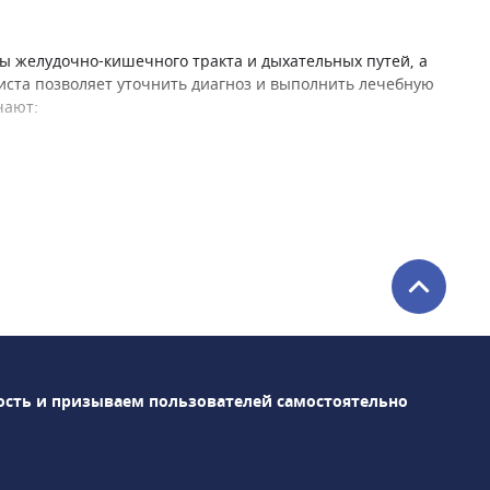
ы желудочно-кишечного тракта и дыхательных путей, а
писта позволяет уточнить диагноз и выполнить лечебную
чают:
И
х
 по возрасту или наследственности
ость и призываем пользователей самостоятельно
имости от исследуемой области. В Москве доступны