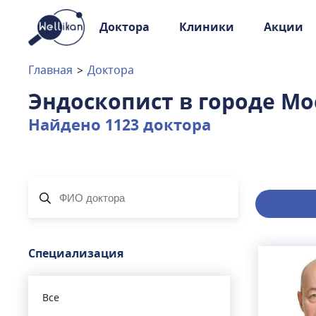
Доктора
Клиники
Акции
Доктора
Клиники
Главная
>
Доктора
Акции
Эндоскопист
в городе
Мо
Новости
Найдено
1123
доктора
Москва
и
Московская область
Связаться с нами
Специализация
Все