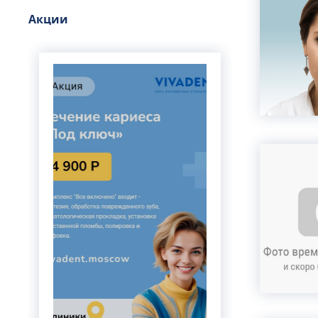
Вертебролог
Акции
Вертеброневролог