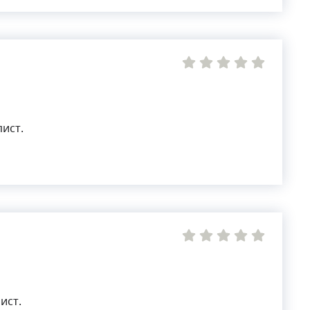
ист.
ист.