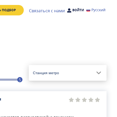
Русский
Связаться с нами
Ь ПОДБОР
ВОЙТИ
Станция метро
5
ч