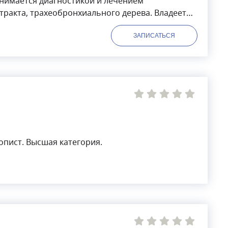
имается диагностикой и лечением
ракта, трахеобронхиального дерева. Владеет
ная холангиопанкретография,
тал заведующим эндоскопическим отделением в
ЗАПИСАТЬСЯ
пист. Высшая категория.