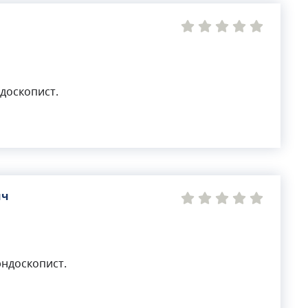
доскопист.
ич
ндоскопист.