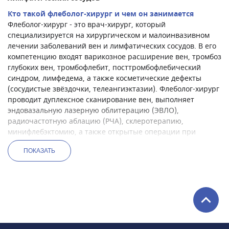
Кто такой флеболог-хирург и чем он занимается
Флеболог-хирург - это врач-хирург, который
специализируется на хирургическом и малоинвазивном
лечении заболеваний вен и лимфатических сосудов. В его
компетенцию входят варикозное расширение вен, тромбоз
глубоких вен, тромбофлебит, посттромбофлебический
синдром, лимфедема, а также косметические дефекты
(сосудистые звёздочки, телеангиэктазии). Флеболог-хирург
проводит дуплексное сканирование вен, выполняет
эндовазальную лазерную облитерацию (ЭВЛО),
радиочастотную аблацию (РЧА), склеротерапию,
минифлебэктомию, а также открытые операции при
сложных тромбозах и рецидивах. В Москве флебологи-
ПОКАЗАТЬ
хирурги принимают в сосудистых центрах,
флебологических отделениях, хирургических клиниках и
частных медицинских центрах.
С какими симптомами и состояниями обращаются к
флебологу-хирургу
Пациенты приходят к флебологу-хирургу при наличии
видимых изменений вен, болей, отёков, а также при