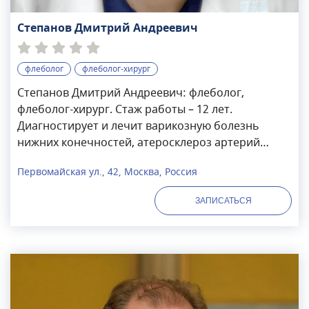
Степанов Дмитрий Андреевич
флеболог
флеболог-хирург
Степанов Дмитрий Андреевич: флеболог,
флеболог-хирург. Стаж работы – 12 лет.
Диагностирует и лечит варикозную болезнь
нижних конечностей, атеросклероз артерий
нижних конечностей, атеросклероз
Первомайская ул., 42, Москва, Россия
брахиоцефальных артерий, острый восходящий
тромбофлебит, тромбоз глубоких вен нижних
ЗАПИСАТЬСЯ
конечностей, тромбоз поверхностных вен
нижних конечностей, тромбоз поверхностных
вен верхних конечностей и др. Проходил
стажировки в клиниках Турции, Франции и США.