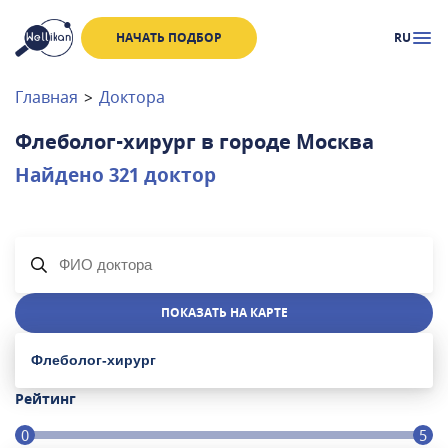
НАЧАТЬ ПОДБОР
RU
Доктора
Клиники
Главная
>
Доктора
Акции
Флеболог-хирург
в городе
Москва
Новости
Найдено
321
доктор
Москва
и
Московская область
Связаться с нами
ПОКАЗАТЬ НА КАРТЕ
Флеболог-хирург
Рейтинг
0
5