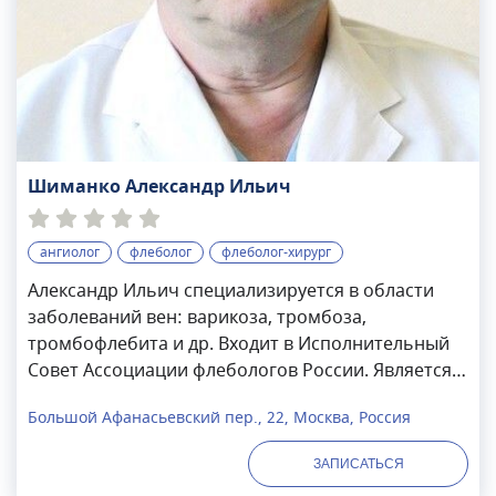
Шиманко Александр Ильич
ангиолог
флеболог
флеболог-хирург
Александр Ильич специализируется в области
заболеваний вен: варикоза, тромбоза,
тромбофлебита и др. Входит в Исполнительный
Совет Ассоциации флебологов России. Является
автором и соавтором свыше 220 научных работ, 4
Большой Афанасьевский пер., 22, Москва, Россия
монографий, 3 учебников, 4 изобретений.
Шиманко Александр Ильич выполняет такие
ЗАПИСАТЬСЯ
манипуляции, как микросклеротерапия,