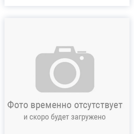
эхоконтрооируемая склеротерапия, микропенная
склеротерапия.