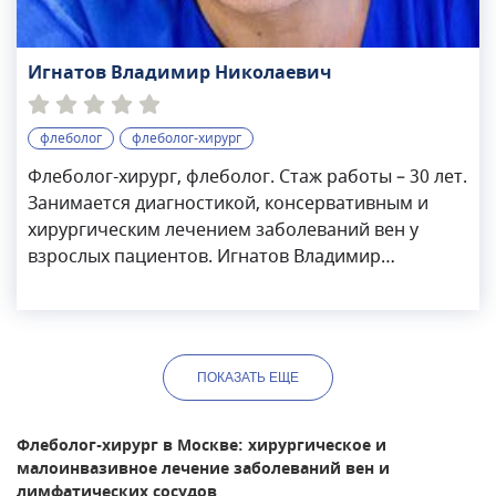
Игнатов Владимир Николаевич
флеболог
флеболог-хирург
Флеболог-хирург, флеболог. Стаж работы – 30 лет.
Занимается диагностикой, консервативным и
хирургическим лечением заболеваний вен у
взрослых пациентов. Игнатов Владимир
Николаевич специализируется на следующей
патологии: варикозное расширение вен, тромбоз
глубоких вен, тромбофлебит поверхностных вен,
хроническая венозная недостаточность,
ПОКАЗАТЬ
ЕЩЕ
трофические язвы. Проводит эндовазальную
лазерную коагуляцию, минифлебэктомию,
комбинированную флебэктомию.
Флеболог-хирург в Москве: хирургическое и
малоинвазивное лечение заболеваний вен и
лимфатических сосудов