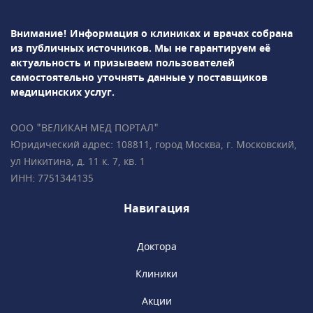
подозрении на тромбоз и осложнения. Консультация
помогает определить тактику лечения и объём
Внимание! Информация о клиниках и врачах собрана
вмешательства. В Москве основные поводы для визита к
из публичных источников.
Мы не гарантируем её
флебологу-хирургу включают:
актуальность и призываем пользователей
Выраженное варикозное расширение вен
самостоятельно уточнять данные у поставщиков
(выступающие, извитые вены)
медицинских услуг.
Тяжесть, боли, отёки в ногах, усиливающиеся к вечеру
ООО "ВЕЛИКАН МЕД ПОРТАЛ"
Сосудистые звёздочки и сеточки на ногах
Юридический адрес: 108811, город Москва, г. Московский,
Тромбофлебит (воспаление и болезненность по ходу
ул Никитина, д. 11 к. 7, кв. 1
вены)
ИНН: 7751344135
Подозрение на тромбоз глубоких вен (внезапный отёк,
боль, синюшность)
Навигация
Трофические изменения кожи (пигментация,
уплотнение, язвы)
Доктора
Рецидив варикоза после ранее проведённого лечения
Клиники
Лимфедема (отёк конечности, связанный с
нарушением лимфооттока)
Акции