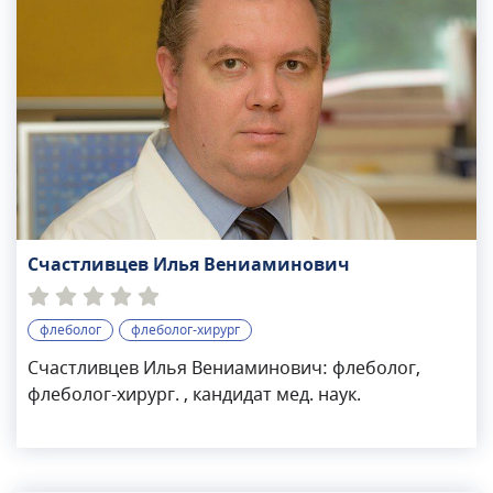
Счастливцев Илья Вениаминович
флеболог
флеболог-хирург
Счастливцев Илья Вениаминович: флеболог,
флеболог-хирург. , кандидат мед. наук.