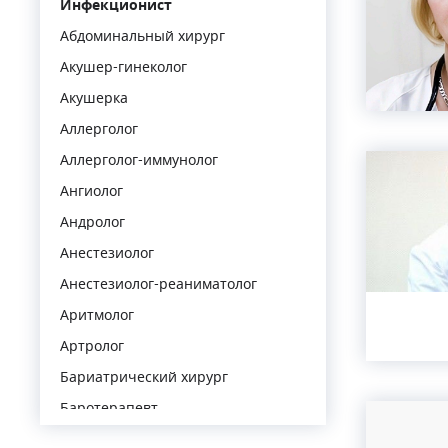
Инфекционист
Абдоминальный хирург
Акушер-гинеколог
Акушерка
Аллерголог
Аллерголог-иммунолог
Ангиолог
Андролог
Анестезиолог
Анестезиолог-реаниматолог
Аритмолог
Артролог
Бариатрический хирург
Баротерапевт
Венеролог