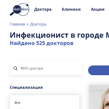
Доктора
Клиники
Акции
Доктора
Клиники
Главная
>
Доктора
Акции
Инфекционист
в городе
Новости
Найдено
525
докторов
Москва
и
Московская область
Связаться с нами
Специализация
Все