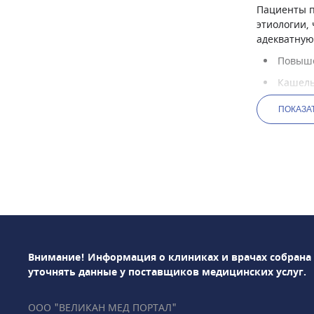
Пациенты п
этиологии,
адекватную
Повыше
Кашель
Расстро
ПОКАЗА
Боли в
Частые
Длител
Увелич
Подозр
Какие мет
Для выявле
Внимание! Информация о клиниках и врачах собрана
инструмент
уточнять данные у поставщиков медицинских услуг.
инфекционн
Общий 
ООО "ВЕЛИКАН МЕД ПОРТАЛ"