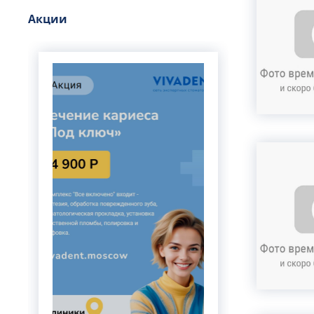
Вертебролог
Акции
Вертеброневролог