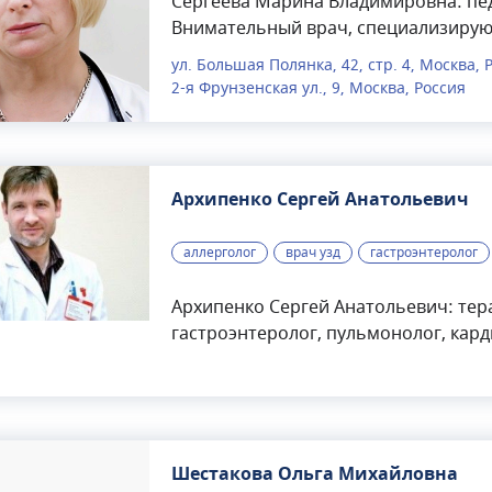
Сергеева Марина Владимировна: педи
Внимательный врач, специализирую
патологий дыхательной, пищеварите
ул. Большая Полянка, 42, стр. 4, Москва, 
организма у детей и подростков. Д
2-я Фрунзенская ул., 9, Москва, Россия
ведет амбулаторный прием пациент
Марина Владимировна занимается в
календари прививок. Оформляет не
детского сада, школы и других учре
Архипенко Сергей Анатольевич
исследовательской работой, в частн
рекомендаций по вакцинации детей
аллерголог
врач узд
гастроэнтеролог
Архипенко Сергей Анатольевич: тера
гастроэнтеролог, пульмонолог, карди
лет. Врач высшей категории. Архип
широкого профиля. Специализируетс
дыхательных путей, сердечно-сосуд
желудочно-кишечного тракта, аллер
взрослых пациентов и детей.
Шестакова Ольга Михайловна