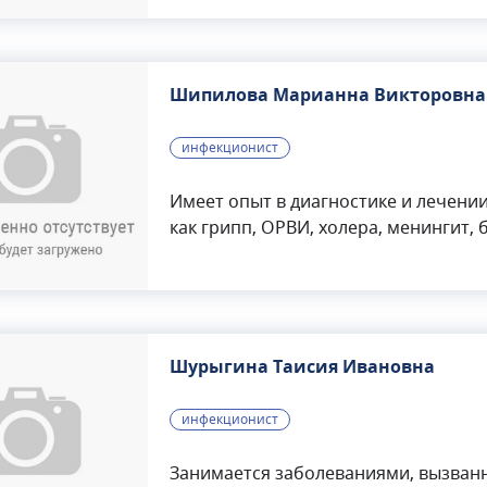
Шипилова Марианна Викторовна
инфекционист
Имеет опыт в диагностике и лечени
как грипп, ОРВИ, холера, менингит, 
правильно подобрать индивидуальн
пациента, чтобы достичь наилучших 
заболеваний, таких как холера, мен
проводит более тщательную диагнос
заболевания и назначить соответс
Шурыгина Таисия Ивановна
Викторовна постоянно следит за н
инфекционных заболеваний, чтобы 
инфекционист
качество лечения.
Занимается заболеваниями, вызван