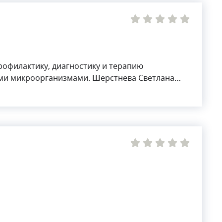
рофилактику, диагностику и терапию
ми микроорганизмами. Шерстнева Светлана
ями, вызванными проникновением инфекций,
анения инфекционных болезней.