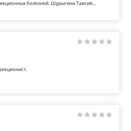
екционных болезней. Шурыгина Таисия
такими заболеваниями, как герпесвирусы, вирус
титы, микобактериоз, ВИЧ-инфекция,
ругие инфекционные заболевания.
фекционист.