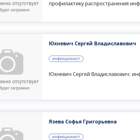
профилактику распространения инф
Ивановна ведет прием пациентов с 
папилломы человека, вирусные гепа
внутриутробные, паразитарные и д
Юхневич Сергей Владиславович
инфекционист
Юхневич Сергей Владиславович: ин
Язева Софья Григорьевна
инфекционист