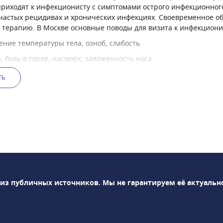
риходят к инфекционисту с симптомами острого инфекционного
 частых рецидивах и хронических инфекциях. Своевременное о
 терапию. В Москве основные поводы для визита к инфекциони
ние температуры тела, озноб, слабость
, боль в горле, насморк, заложенность носа
йства стула (диарея, запор), тошнота, рвота
ТЬ
 животе, вздутие, признаки кишечной инфекции
 и рецидивирующие ОРВИ (более 6 раз в год)
ьный субфебрилитет (температура 37-37,5 °C)
ение лимфатических узлов неясного генеза
ение на контакт с инфекционным больным или укус клеща, пое
оды диагностики использует инфекционист
ния возбудителя и оценки тяжести инфекционного процесса и
 из публичных источников.
Мы не гарантируем её актуальн
альных исследований. В Москве доступны современные метод
ые агенты:
анализ крови с лейкоцитарной формулой, СОЭ, С-реактивный б