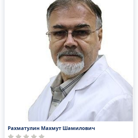
противоэпилептической лиги, членом
Московского общества неврологов. Ирина
Александровна является автором более 80
научных работ. Регулярно посещает
конференции и симпозиумы, как в России, так и
за рубежом.
Рахматулин Махмут Шамилович