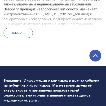
также мышечные и нервно-мышечные заболевания.
Невролог проводит неврологический осмотр, назначает
инструментальные (ЭЭГ, МРТ, КТ, УЗИ сосудов шеи) и
лабораторные исследования, подбирает медикаментозную
и немедикаментозную терапию, а при необходимости
направляет пациента к нейрохирургу или реабилитологу.
ПОКАЗАТЬ
В Москве неврологи принимают в поликлиниках,
неврологических отделениях стационаров,
специализированных центрах, многопрофильных клиниках
и частных медицинских центрах.
С какими симптомами и жалобами обращаются к
неврологу
Симптомы неврологических заболеваний разнообразны и
могут затрагивать двигательную, чувствительную,
координаторную и психическую сферу. Пациенты
Внимание! Информация о клиниках и врачах собрана
приходят к неврологу как при острых состояниях, так и при
из публичных источников.
Мы не гарантируем её
хронических прогрессирующих нарушениях. В Москве
актуальность и призываем пользователей
основные поводы для визита к неврологу включают:
самостоятельно уточнять данные у поставщиков
Головные боли напряжения, мигрени, кластерные
медицинских услуг.
боли