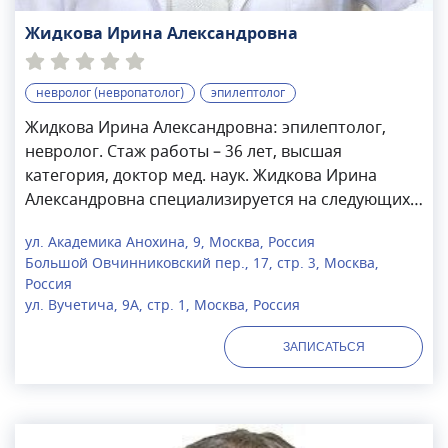
Жидкова Ирина Александровна
невролог (невропатолог)
эпилептолог
Жидкова Ирина Александровна: эпилептолог,
невролог. Стаж работы – 36 лет, высшая
категория, доктор мед. наук. Жидкова Ирина
Александровна специализируется на следующих
заболеваниях: неэпилептические
ул. Академика Анохина, 9, Москва, Россия
пароксизмальные расстройства
Большой Овчинниковский пер., 17, стр. 3, Москва,
сознания, цереброваскулярные заболевания,
Россия
панические атаки, синдром вегетативной
ул. Вучетича, 9А, стр. 1, Москва, Россия
дистонии, посттравматическая энцефалопатия,
цефалгия и т.д. Является членом Ученого Совета
ЗАПИСАТЬСЯ
по защите докторских и кандидатских
диссертаций Московского государственного
медико-стоматологического университета им.
А.И. Евдокимова, членом Российской