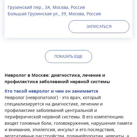
прием взрослых пациентов, страдающих от
Грузинский пер., 3А, Москва, Россия
болезней опорно-двигательного аппарата,
Большая Грузинская ул., 39, Москва, Россия
нервно-мышечной системы, органов малого таза
и других патологических состояний. Проводит
ЗАПИСАТЬСЯ
консультирование, назначает и проводит сеансы
рефлексотерапии в соответствии с диагнозом
больного, применяет классические и
современные методики. Калияева Жанна
ПОКАЗАТЬ
ЕЩЕ
Ибрагимовна владеет навыками проведения
следующих видов процедур: Также доктор
владеет навыками проведения УЗДГ
Невролог в Москве: диагностика, лечение и
профилактика заболеваний нервной системы
магистральных артерий головы, чтения и
расшифровки спондило- и краниограмм,
Кто такой невролог и чем он занимается
расшифровки МРТ, КТ, УЗДГ, МСКТ.
Невролог (невропатолог) - это врач, который
специализируется на диагностике, лечении и
профилактике заболеваний центральной и
периферической нервной системы. В его компетенцию
входят головные боли, головокружения, нарушения памяти
и внимания, эпилепсия, инсульт и его последствия,
вегетативные расстройства, полинейропатии, невриты, а