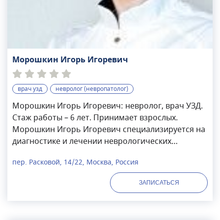
Морошкин Игорь Игоревич
врач узд
невролог (невропатолог)
Морошкин Игорь Игоревич: невролог, врач УЗД.
Стаж работы – 6 лет. Принимает взрослых.
Морошкин Игорь Игоревич специализируется на
диагностике и лечении неврологических
заболеваний: Владеет навыками проведения:
пер. Расковой, 14/22, Москва, Россия
Является регулярным участником конференций
по неврологии.
ЗАПИСАТЬСЯ