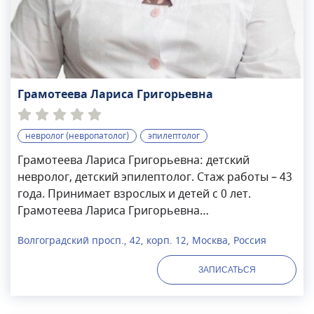
Грамотеева Лариса Григорьевна
невролог (невропатолог)
эпилептолог
Грамотеева Лариса Григорьевна: детский
невролог, детский эпилептолог. Стаж работы – 43
года. Принимает взрослых и детей с 0 лет.
Грамотеева Лариса Григорьевна
специализируется на диагностике и лечении
Волгоградский просп., 42, корп. 12, Москва, Россия
заболеваний нервной системы: перинатальные
поражения, последствия травм ЦНС, энурез,
ЗАПИСАТЬСЯ
энкопрез, ДЦП, эпилепсия, речевые расстройства.
Владеет навыками проведения люмбальной
пункции. Выполняет интерпретацию