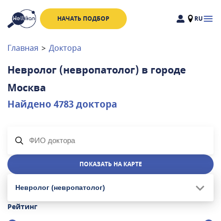
НАЧАТЬ ПОДБОР
RU
Доктора
Клиники
Главная
>
Доктора
Акции
Невролог (невропатолог)
в городе
Новости
Москва
Найдено
4783
доктора
Москва
и
Московская область
Связаться с нами
ПОКАЗАТЬ НА КАРТЕ
Невролог (невропатолог)
Рейтинг