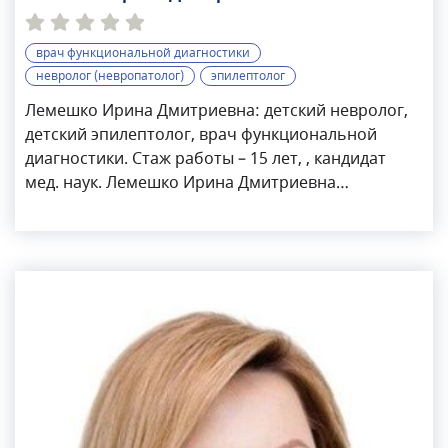
врач функциональной диагностики
невролог (невропатолог)
эпилептолог
Лемешко Ирина Дмитриевна: детский невролог,
детский эпилептолог, врач функциональной
диагностики. Стаж работы – 15 лет, , кандидат
мед. наук. Лемешко Ирина Дмитриевна
занимается диагностикой и лечением
неврологических заболеваний, в числе которых:
Принимает детей с патологиями: Проводит
реабилитационные мероприятия для пациентов
после ЧМТ. В совершенстве владеет методами
функциональной диагностики: Специализируется
на сложных случаях, обследует и наблюдает
пациентов из реанимации и интенсивной
терапии, которые находятся в судорожном
эпилептическом статусе и коме. В сферу научных
интересов специалиста входит изучение