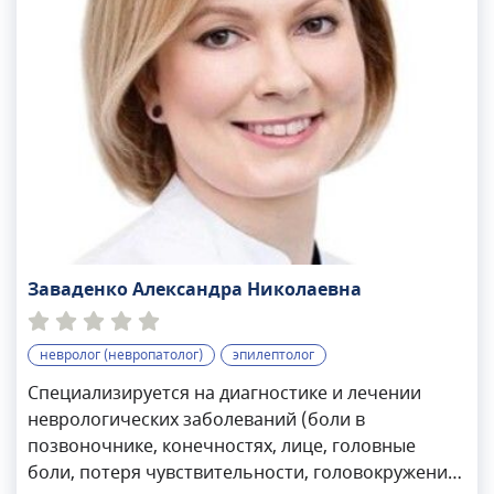
когнитивной эпилептиформной дезинтеграции,
эпилепсии и задержки развития у детей. Ирина
Дмитриевна совмещает клиническую практику и
научную деятельность, занимает должность
ученого секретаря Международного
противоэпилептического бюро. Является
автором фильма «Ремиссия у больных
эпилепсией» и монографии «Видеопрактикум по
неврологии». Защитила кандидатскую
диссертацию, работает над написание
Заваденко Александра Николаевна
докторской диссертации.
невролог (невропатолог)
эпилептолог
Специализируется на диагностике и лечении
неврологических заболеваний (боли в
позвоночнике, конечностях, лице, головные
боли, потеря чувствительности, головокружение,