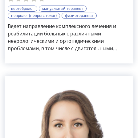
вертебролог
мануальный терапевт
невролог (невропатолог)
физиотерапевт
Ведет направление комплексного лечения и
реабилитации больных с различными
неврологическими и ортопедическими
проблемами, в том числе с двигательными
нарушениями, после черепно-мозговых и иных
травм. Владеет методами блокад нервных
сплетений и стволов, фармакопунктурой.