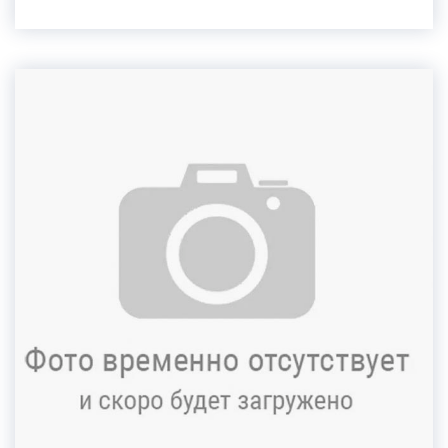
рефлексотерапию, внутрикостные блокады,
иглоукалывание, рефлексотерапию при
заболеваниях периферической нервной системы
и электропунктуру. Принимает пациентов с
сильными болевыми синдромами, со сложными
случаями и хроническими заболеваниями.