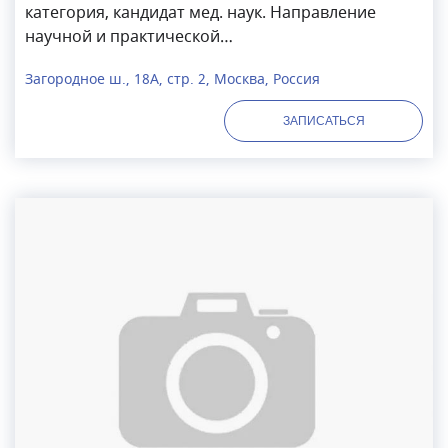
категория, кандидат мед. наук. Направление
научной и практической
деятельности: сурдология и отоневрология.
Загородное ш., 18А, стр. 2, Москва, Россия
Диагностика и лечение заболеваний органа слуха
и равновесия. Автор более 30 печатных работ по
ЗАПИСАТЬСЯ
специальности