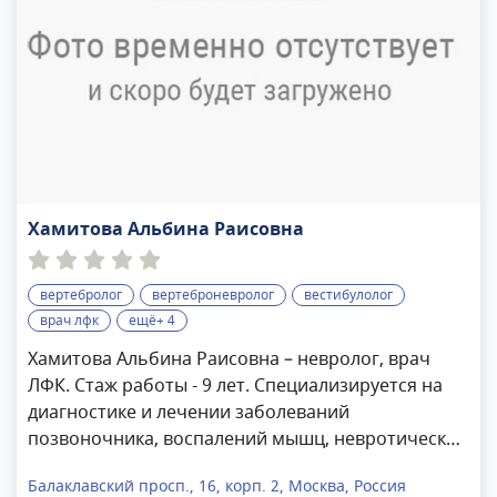
Хамитова Альбина Раисовна
вертебролог
вертеброневролог
вестибулолог
врач лфк
ещё+ 4
Хамитова Альбина Раисовна – невролог, врач
ЛФК. Стаж работы - 9 лет. Специализируется на
диагностике и лечении заболеваний
позвоночника, воспалений мышц, невротических
расстройств, вегетативной нервной системы. С
Балаклавский просп., 16, корп. 2, Москва, Россия
2013 года работала врачом-неврологом