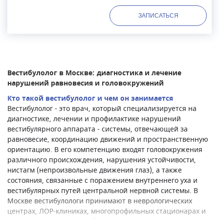
приёмного покоя и терапевтического отделения
ЗАПИСАТЬСЯ
стационара, врачом-неврологом
консультативного приёма. Хамитова Альбина
Раисовна в своей практике успешно применяет
физическую терапию и эрготерапию. А также
медикаментозное лечение, классическое
Вестибулолог в Москве: диагностика и лечение
кинезиотейпирование и мягкие мануальные
нарушений равновесия и головокружений
техники. В диагностике и лечении использует
Кто такой вестибулолог и чем он занимается
комплексный, и персонализированный подход, с
Вестибулолог - это врач, который специализируется на
учетом хронических заболеваний пациента.
диагностике, лечении и профилактике нарушений
вестибулярного аппарата - системы, отвечающей за
равновесие, координацию движений и пространственную
ориентацию. В его компетенцию входят головокружения
различного происхождения, нарушения устойчивости,
нистагм (непроизвольные движения глаз), а также
состояния, связанные с поражением внутреннего уха и
вестибулярных путей центральной нервной системы. В
Москве вестибулологи принимают в неврологических
центрах, ЛОР-клиниках, многопрофильных стационарах и