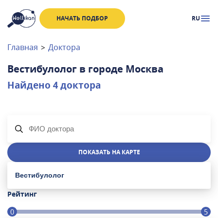
НАЧАТЬ ПОДБОР
RU
Доктора
Клиники
Главная
>
Доктора
Акции
Вестибулолог
в городе
Москва
Новости
Найдено
4
доктора
Москва
и
Московская область
Связаться с нами
ПОКАЗАТЬ НА КАРТЕ
Вестибулолог
Рейтинг
0
5