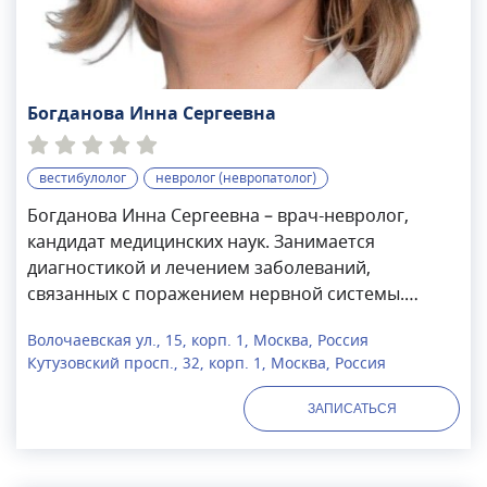
Богданова Инна Сергеевна
вестибулолог
невролог (невропатолог)
Богданова Инна Сергеевна – врач-невролог,
кандидат медицинских наук. Занимается
диагностикой и лечением заболеваний,
связанных с поражением нервной системы.
Проводит обследование пациентов, назначает
Волочаевская ул., 15, корп. 1, Москва, Россия
курс лечения, контролирует эффективность
Кутузовский просп., 32, корп. 1, Москва, Россия
терапии. Консультирует о методах профилактики
и правилах предотвращения рецидива болезней.
ЗАПИСАТЬСЯ
Член Всероссийского общества неврологов,
Национальной ассоциации по борьбе с
инсультом. А также член организационно-