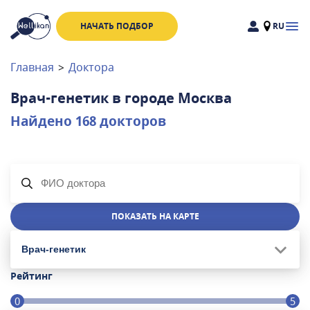
НАЧАТЬ ПОДБОР
RU
Доктора
Клиники
Главная
>
Доктора
Акции
Врач-генетик
в городе
Москва
Новости
Найдено
168
докторов
Москва
и
Московская область
Связаться с нами
ПОКАЗАТЬ НА КАРТЕ
Врач-генетик
Рейтинг
0
5