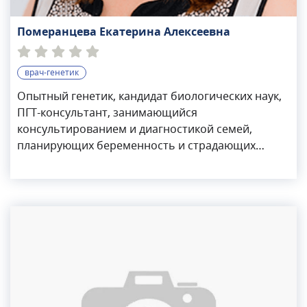
Померанцева Екатерина Алексеевна
врач-генетик
Опытный генетик, кандидат биологических наук,
ПГТ-консультант, занимающийся
консультированием и диагностикой семей,
планирующих беременность и страдающих
бесплодием, а также диагностикой и
профилактикой врожденных и наследственных
заболеваний. Доктор применяет в своей практике
разные виды генетической диагностики,
составляет программы персонализированных
скринингов, в том числе при планировании
беременности. Померанцева Екатерина
Алексеевна специализируется в области:
Екатерина Алексеевна занимается активной