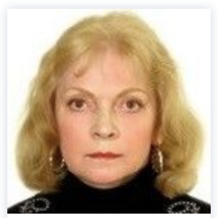
изучение хромосомного набора и генома ДНК
человека, использование методов лабораторной
и инструментальной генетики, проведение
манипуляций по забору биологического
материала и его подготовке к исследованиям,
оценку тяжести и особенностей течения
наследственных заболеваний, учет
мультифакторного воздействия, массовый
скрининг новорожденных, дородовую
диагностику, расчет повторного генетического
риска и использование методов психологической
поддержки пациентов.