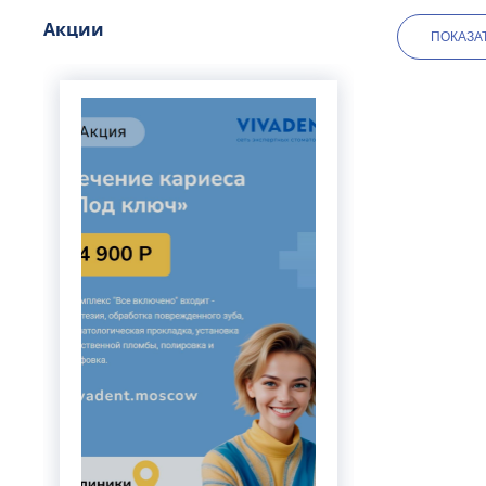
Венеролог
Внезап
Акции
ПОКАЗА
Вертебролог
Тяжёлы
Вертеброневролог
Ожоги,
Острые
Затруд
Отравл
Роды н
Какие диа
В распоряж
экстренную
современны
ЭКГ-ап
Пульсо
Глюком
Дефибр