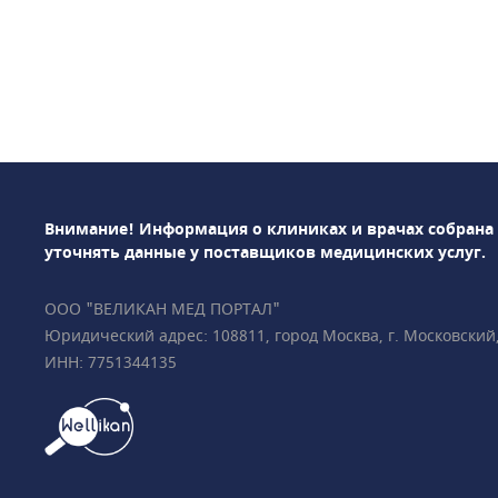
Травмы
Внезап
диабет
Высока
Сильны
Аллерг
Отравл
Внимание! Информация о клиниках и врачах собрана
Акция
На что об
уточнять данные у поставщиков медицинских услуг.
В Москве е
Комплексная чистка
важно макс
зубов со скидкой!
ООО "ВЕЛИКАН МЕД ПОРТАЛ"
нужного пр
Юридический адрес: 108811, город Москва, г. Московский, у
обеспечьте
ИНН: 7751344135
самолечени
госпитализ
Как Wellik
В каталоге
помощи, не
по номеру 1