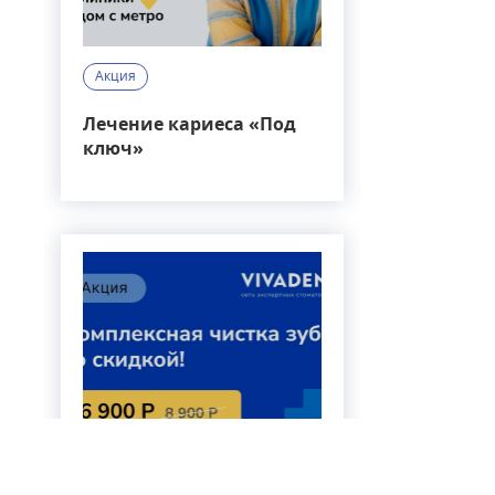
Набор 
Иммоби
Жгут, 
Акция
Лекарс
Лечение кариеса «Под
Как прохо
ключ»
После полу
жизненные 
близких и 
лечение - 
мероприяти
стационар 
помощь док
Какие сос
Скорая мед
опасным. В
вызову явл
Потеря
Сильна