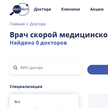
Доктора
Клиники
Акции
Доктора
Клиники
Главная
>
Доктора
Акции
Врач скорой медицинск
Новости
Найдено
0
докторов
Москва
и
Московская область
Связаться с нами
Специализация
Все