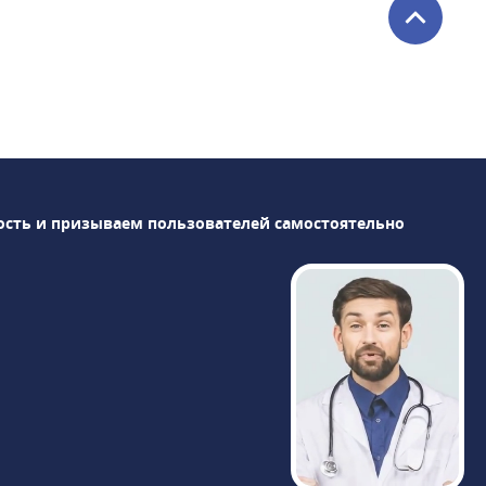
х органов
аниями (астма, сердечная недостаточность, сахарный
 жаропонижающими
ью
ость и призываем пользователей самостоятельно
 помощи в Москве
03, а также 112 для экстренных ситуаций. При вызове
 основные жалобы - это поможет направить бригаду
 (паспорт, полис, список принимаемых лекарств),
я медицинского оборудования. Не занимайтесь
горитмам, которые снижают риски осложнений до
ицинской помощи в Москве
квы. При состояниях, требующих скорой медицинской
аталог - необходимо обратиться за экстренной помощью