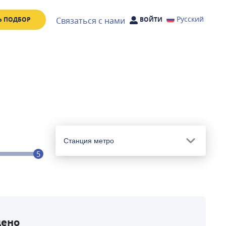
Русский
Связаться с нами
Ь ПОДБОР
ВОЙТИ
Станция метро
5
дено