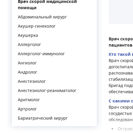
Врач скорой медицинской
помощи
Абдоминальный хирург
Акушер-гинеколог
Акушерка
Врач скор
Аллерголог
пациентов
Аллерголог-иммунолог
Кто такой
Врач скоро
Ангиолог
догоспитал
Андролог
распознава
стабилизац
Анестезиолог
бригад под
Анестезиолог-реаниматолог
обеспечива
Аритмолог
С какими 
Врач скоро
Артролог
сосудистых
Бариатрический хирург
обследован
Баротерапевт
Острая