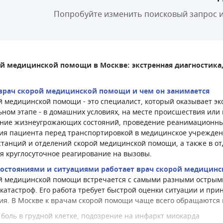
Попробуйте изменить поисковый запрос и
ой медицинской помощи в Москве: экстренная диагностика
 врач скорой медицинской помощи и чем он занимается
й медицинской помощи - это специалист, который оказывает э
ьном этапе - в домашних условиях, на месте происшествия или 
ние жизнеугрожающих состояний, проведение реанимационны
ия пациента перед транспортировкой в медицинское учреждени
станций и отделений скорой медицинской помощи, а также в о
я круглосуточное реагирование на вызовы.
состояниями и ситуациями работает врач скорой медицин
й медицинской помощи встречается с самыми разными острыми
 катастроф. Его работа требует быстрой оценки ситуации и пр
ия. В Москве к врачам скорой помощи чаще всего обращаютс
 боль в грудной клетке, подозрение на инфаркт миокарда