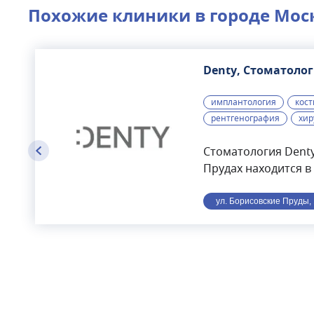
Похожие клиники в городе
Мос
Denty, Стоматоло
имплантология
кост
рентгенография
хир
Стоматология Denty
Прудах находится в
от станции метро
Борисово.Стоматол
ул. Борисовские Пруды, 1
Denty — это соврем
оснащённая перед
и использующая в 
современные метод
предоставляет пол
стоматологическог