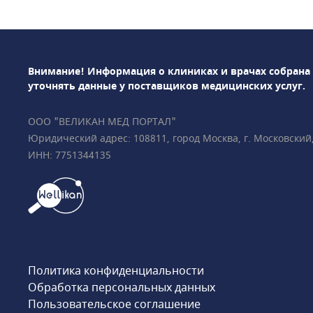
от лечения кариес
гигиены полости рт
имплантации и всех
протезирования. В 
Внимание! Информация о клиниках и врачах собрана
можно пройти ряд 
уточнять данные у поставщиков медицинских услуг.
высокотехнологичн
лифтинг, остеоплас
ООО "ВЕЛИКАН МЕД ПОРТАЛ"
вестибулопластику,
Юридический адрес: 108811, город Москва, г. Московский, у
дентальную имплан
ИНН: 7751344135
Проводится лечени
микроскопом.Врач
занимаются исправ
помощью брекет-си
съемных и несъемн
аппаратов.Все спе
обладают многоле
Политика конфиденциальности
успешной работы 
Обработка персональных данных
взглядом на медици
Пользовательское соглашение