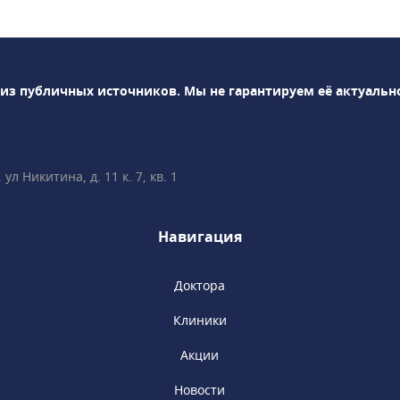
а и профессиональной
а до дентальной
 видов
стоматологии Denty
 из публичных источников.
Мы не гарантируем её актуальн
сложных и
ых операций: синус-
тику,
 лоскутную операцию,
л Никитина, д. 11 к. 7, кв. 1
тация и др.
е зубов под
и-ортодонты успешно
Навигация
лением прикуса с
стем, элайнеров,
ых ортодонтических
Доктора
циалисты клиники
Клиники
тним опытом
и современным
Акции
ну.
Новости