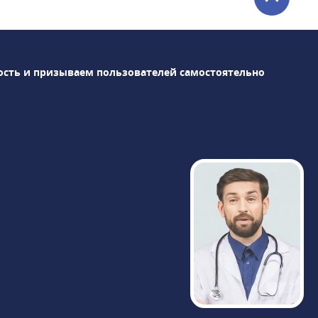
педиатрия, кардиология, психотерапия,
пульмонология и др. В медицинском
центре «Столица» проводятся различные
виды диагностики, в том числе: УЗИ, МРТ,
ость и призываем пользователей самостоятельно
компьютерная томография, рентген и др.
Также оказываются косметологические
услуги, различные виды массажа и т. д.