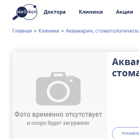
Доктора
Клиники
Акции
Доктора
Клиники
Главная
>
Клиники
>
Аквамарин, стоматологическ
Акции
Новости
Аква
стом
Москва
и
Московская область
клин
Связаться с нами
ПОКАЗАТ