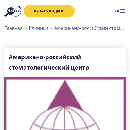
НАЧАТЬ ПОДБОР
RU
Доктора
Клиники
Главная
>
Клиники
>
Американо-российский стоматологический центр
Акции
Новости
Американо-российский
стоматологический центр
Москва
и
Московская область
Связаться с нами