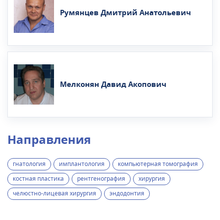
Румянцев Дмитрий Анатольевич
Мелконян Давид Акопович
Направления
гнатология
имплантология
компьютерная томография
костная пластика
рентгенография
хирургия
челюстно-лицевая хирургия
эндодонтия