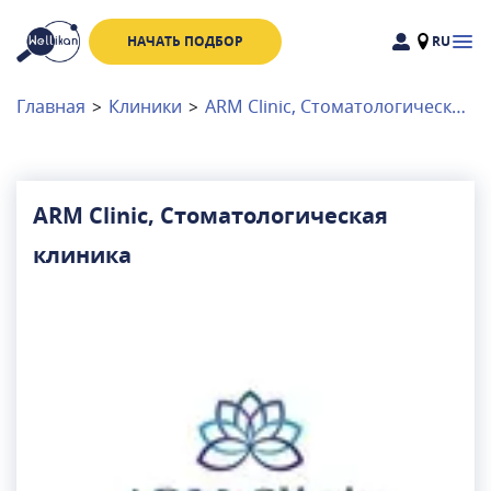
НАЧАТЬ ПОДБОР
RU
Доктора
Клиники
Главная
>
Клиники
>
ARM Clinic, Стоматологическая клиника
Акции
Новости
ARM Clinic, Стоматологическая
клиника
Москва
и
Московская область
Связаться с нами