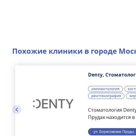
Похожие клиники в городе
Мос
Denty, Стоматоло
имплантология
кост
рентгенография
хир
Стоматология Denty
Прудах находится в
от станции метро
Борисово.Стоматол
ул. Борисовские Пруды, 1