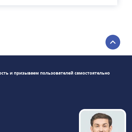
станции метро «Проспект
Вернадского». Все специалисты клиники
— врачи с большим опытом работы,
регулярно повышающие квалификацию
по следующим направлениям:
стоматология, офтальмология, хирургия,
педиатрия, кардиология, психотерапия,
пульмонология и др. В медицинском
центре «Столица» проводятся различные
виды диагностики, в том числе: УЗИ, МРТ,
ость и призываем пользователей самостоятельно
компьютерная томография, рентген и др.
Также оказываются косметологические
услуги, различные виды массажа и т. д.