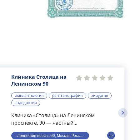
Клиника Столица на
Ленинском 90
имплантология
рентгенография
хирургия
эндодонтия
Клиника «Столица» на Ленинском
проспекте, 90 — частный
многопрофильный медицинский центр в
Ленинский просп., 90, Москва, Россия
Москве, в шаговой доступности от