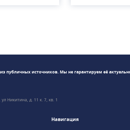
енная клиника,
овым оборудованием
своей работе самые
ики. Клиника
ный спектр
о обслуживания —
а и профессиональной
а до дентальной
 видов
стоматологии Denty
 из публичных источников.
Мы не гарантируем её актуальн
сложных и
ых операций: синус-
тику,
 лоскутную операцию,
л Никитина, д. 11 к. 7, кв. 1
тация и др.
е зубов под
и-ортодонты успешно
Навигация
лением прикуса с
стем, элайнеров,