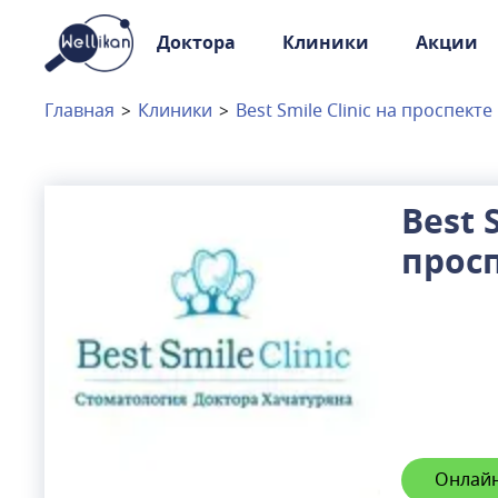
Доктора
Клиники
Акции
Доктора
Клиники
Главная
>
Клиники
>
Best Smile Clinic на проспект
Акции
Новости
Best 
прос
Москва
и
Московская область
Связаться с нами
Онлайн