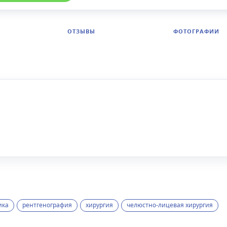
ОТЗЫВЫ
ФОТОГРАФИИ
ика
рентгенография
хирургия
челюстно-лицевая хирургия