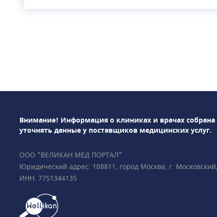
Denty — это соврем
оснащённая перед
и использующая в 
современные метод
предоставляет пол
стоматологическог
от лечения кариес
гигиены полости рт
имплантации и всех
протезирования. В 
Внимание! Информация о клиниках и врачах собрана
можно пройти ряд 
уточнять данные у поставщиков медицинских услуг.
высокотехнологичн
лифтинг, остеоплас
ООО "ВЕЛИКАН МЕД ПОРТАЛ"
вестибулопластику,
Юридический адрес: 108811, город Москва, г. Московский, у
дентальную имплан
ИНН: 7751344135
Проводится лечени
микроскопом.Врач
занимаются исправ
помощью брекет-си