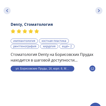
Denty, Стоматология
имплантология
костная пластика
рентгенография
хирургия
ещё+ 2
Стоматология Denty на Борисовских Прудах
находится в шаговой доступности
от станции метро
ул. Борисовские Пруды, 16, корп. 6, Москва, Россия
Борисово.Стоматологическая клиника Denty
— это современная клиника, оснащённая
передовым оборудованием и использующая
в своей работе самые современные
методики. Клиника предоставляет полный
спектр стоматологического обслуживания —
от лечения кариеса и профессиональной