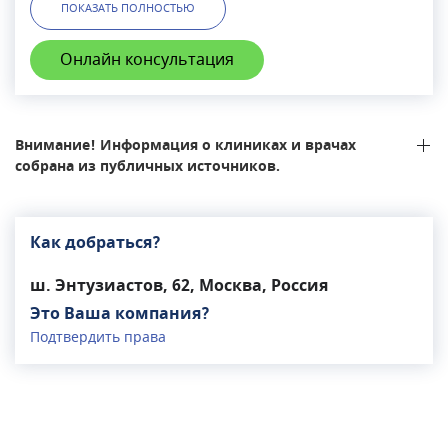
ПОКАЗАТЬ ПОЛНОСТЬЮ
в работе центра сделан на эндоскопическую и
сердечно-сосудистую (эндоваскулярную)
Онлайн консультация
хирургию. Центр эндохирургии и литотрипсии
совмещает стационар и поликлинику, где
оказывается помощь по следующим
направлениям: урология, ортопедия,
Внимание! Информация о клиниках и врачах
анестезиология, эндокринология, флебология,
собрана из публичных источников.
проктология, хирургия, гинекология,
офтальмология, стоматология. В центре также
действует и развивается такое направление, как
Как добраться?
клиника лечения боли.
ш. Энтузиастов, 62, Москва, Россия
Это Ваша компания?
Подтвердить права