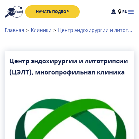
НАЧАТЬ ПОДБОР
RU
Доктора
Клиники
Главная
>
Клиники
>
Центр эндохирургии и литотрипсии (ЦЭЛТ), многопрофильная клиника
Акции
Новости
Центр эндохирургии и литотрипсии
(ЦЭЛТ), многопрофильная клиника
Москва
и
Московская область
Связаться с нами