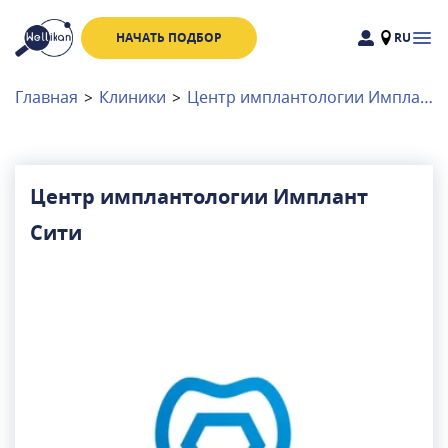
НАЧАТЬ ПОДБОР
RU
Доктора
Клиники
Главная
>
Клиники
>
Центр имплантологии Имплант Сити
Акции
Новости
Центр имплантологии Имплант
Сити
Москва
и
Московская область
Связаться с нами