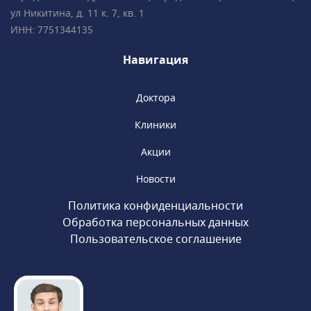
ортодонтических аппаратов.Все
ул Никитина, д. 11 к. 7, кв. 1
специалисты клиники обладают
ИНН: 7751344135
многолетним опытом успешной работы
и современным взглядом на медицину.
Навигация
Доктора
Клиники
Акции
Новости
Политика конфиденциальности
Обработка персональных данных
Пользовательское соглашение