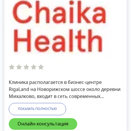
Клиника располагается в бизнес-центре
RigaLand на Новорижском шоссе около деревни
Михалково, входит в сеть современных
медицинских центров Чайка, которая
ПОКАЗАТЬ ПОЛНОСТЬЮ
динамично развивается в Московском
регионе.Чайка в RigaLand – это современный
Онлайн консультация
многопрофильный центр здоровья для всей