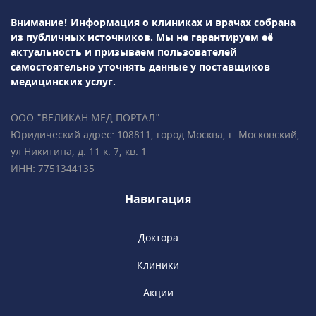
сложных и высокотехнологичных операций:
Внимание! Информация о клиниках и врачах собрана
синус-лифтинг, остеопластику,
из публичных источников.
Мы не гарантируем её
вестибулопластику, лоскутную операцию,
актуальность и призываем пользователей
дентальную имплантация и др. Проводится
самостоятельно уточнять данные у поставщиков
лечение зубов под микроскопом.Врачи-
медицинских услуг.
ортодонты успешно занимаются
исправлением прикуса с помощью брекет-
ООО "ВЕЛИКАН МЕД ПОРТАЛ"
систем, элайнеров, съемных и несъемных
Юридический адрес: 108811, город Москва, г. Московский,
ортодонтических аппаратов.Все
ул Никитина, д. 11 к. 7, кв. 1
специалисты клиники обладают
ИНН: 7751344135
многолетним опытом успешной работы
и современным взглядом на медицину.
Навигация
Доктора
Клиники
Акции