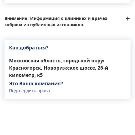
семьи, предлагающий индивидуальный
многоплановый комплекс услуг для каждого
пациента. Прием осуществляют более 40
Внимание! Информация о клиниках и врачах
высококвалифицированных специалистов двух
собрана из публичных источников.
десятков специальностей. В клинике
функционируют отделения стоматологии,
общей терапии, педиатрии, кардиологии,
Как добраться?
гинекологии, дерматовенерологии,
маммологии, ортопедии, гастроэнтерологии,
Московская область, городской округ
аллергологии, колопроктологии,
Красногорск, Новорижское шоссе, 26-й
оториноларингологии, неврологии,
километр, к5
эндокринологии, офтальмологии. Среди
Это Ваша компания?
предлагаемых процедур можно выбрать
Подтвердить права
лечебный массаж, физиотерапию, мануальную
терапию. Осуществляется ультразвуковая,
лабораторная, функциональная диагностика,
рентгенография.В работе центра
предусмотрено все для комфортного
пребывания посетителей, осуществляется