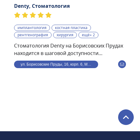
Denty, Стоматология
имплантология
костная пластика
рентгенография
хирургия
ещё+ 2
Стоматология Denty на Борисовских Прудах
находится в шаговой доступности
от станции метро
ул. Борисовские Пруды, 16, корп. 6, Москва, Россия
Борисово.Стоматологическая клиника Denty
— это современная клиника, оснащённая
передовым оборудованием и использующая
в своей работе самые современные
методики. Клиника предоставляет полный
спектр стоматологического обслуживания —
от лечения кариеса и профессиональной
гигиены полости рта до дентальной
имплантации и всех видов протезирования.
В стоматологии Denty можно пройти ряд