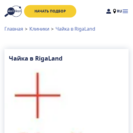
НАЧАТЬ ПОДБОР
RU
Доктора
Клиники
Главная
>
Клиники
>
Чайка в RigaLand
Акции
Новости
Чайка в RigaLand
Москва
и
Московская область
Связаться с нами