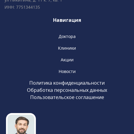
ул Никитина, д. 11 к. 7, кв. 1
специалисты клиники обладают
ИНН: 7751344135
многолетним опытом успешной работы
и современным взглядом на медицину.
Навигация
Доктора
Клиники
Акции
Новости
Политика конфиденциальности
Обработка персональных данных
Пользовательское соглашение