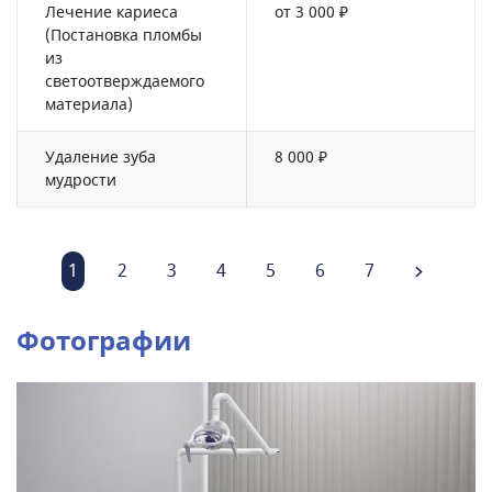
Лечение кариеса
от 3 000 ₽
(Постановка пломбы
из
светоотверждаемого
материала)
Удаление зуба
8 000 ₽
мудрости
1
2
3
4
5
6
7
Фотографии