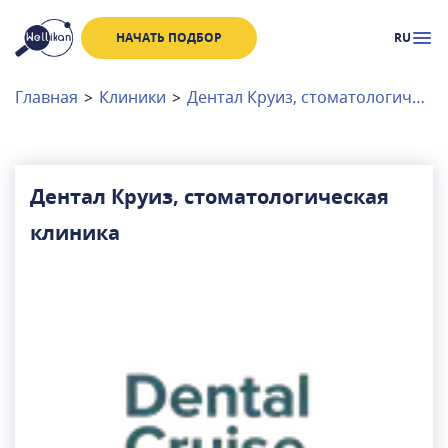
НАЧАТЬ ПОДБОР
RU
Доктора
Клиники
Главная
>
Клиники
>
Дентал Круиз, стоматологическая клиника
Акции
Новости
Дентал Круиз, стоматологическая
клиника
Москва
и
Московская область
Связаться с нами