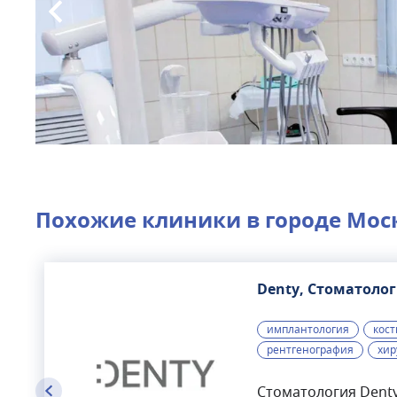
Похожие клиники в городе
Мос
Denty, Стоматоло
имплантология
кост
рентгенография
хир
Стоматология Denty