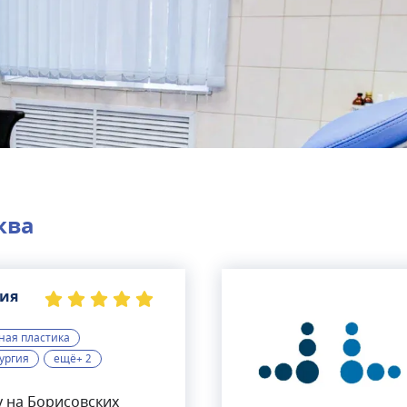
ква
гия
ная пластика
ургия
ещё+ 2
 на Борисовских