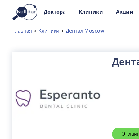
Доктора
Клиники
Акции
Доктора
Клиники
Главная
>
Клиники
>
Дентал Moscow
Акции
Новости
Дент
Москва
и
Московская область
Связаться с нами
Онлайн