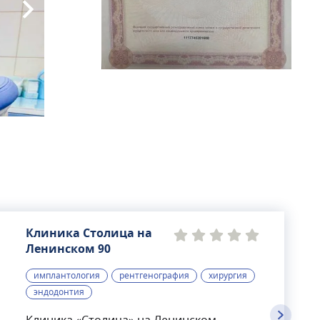
Клиника Столица на
Ленинском 90
имплантология
рентгенография
хирургия
эндодонтия