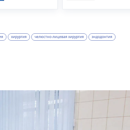
ия
хирургия
челюстно-лицевая хирургия
эндодонтия