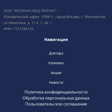
ортодонты успешно занимаются
исправлением прикуса с помощью брекет-
ООО "ВЕЛИКАН МЕД ПОРТАЛ"
систем, элайнеров, съемных и несъемных
Юридический адрес: 108811, город Москва, г. Московский,
ортодонтических аппаратов.Все
ул Никитина, д. 11 к. 7, кв. 1
специалисты клиники обладают
ИНН: 7751344135
многолетним опытом успешной работы
и современным взглядом на медицину.
Навигация
Доктора
Клиники
Акции
Новости
Политика конфиденциальности
Обработка персональных данных
Пользовательское соглашение