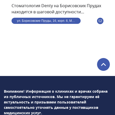
Стоматология Denty на Борисовских Прудах
находится в шаговой доступности
от станции метро
ул. Борисовские Пруды, 16, корп. 6, Москва, Россия
Борисово.Стоматологическая клиника Denty
— это современная клиника, оснащённая
передовым оборудованием и использующая
в своей работе самые современные
методики. Клиника предоставляет полный
спектр стоматологического обслуживания —
от лечения кариеса и профессиональной
гигиены полости рта до дентальной
имплантации и всех видов протезирования.
В стоматологии Denty можно пройти ряд
сложных и высокотехнологичных операций:
Внимание! Информация о клиниках и врачах собрана
синус-лифтинг, остеопластику,
из публичных источников.
Мы не гарантируем её
вестибулопластику, лоскутную операцию,
актуальность и призываем пользователей
дентальную имплантация и др. Проводится
самостоятельно уточнять данные у поставщиков
лечение зубов под микроскопом.Врачи-
медицинских услуг.