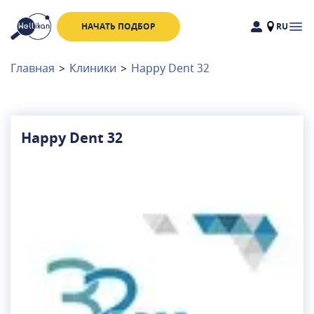
НАЧАТЬ ПОДБОР
RU
Доктора
Клиники
Главная
>
Клиники
>
Happy Dent 32
Акции
Новости
Happy Dent 32
Москва
и
Московская область
Связаться с нами