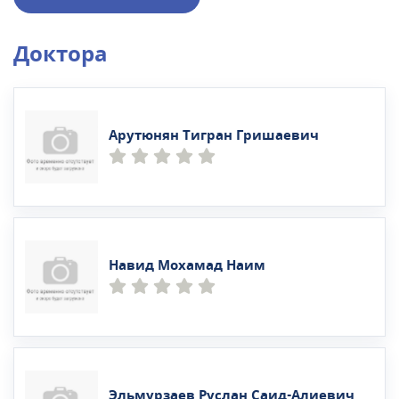
Доктора
Арутюнян Тигран Гришаевич
Навид Мохамад Наим
Эльмурзаев Руслан Саид-Алиевич