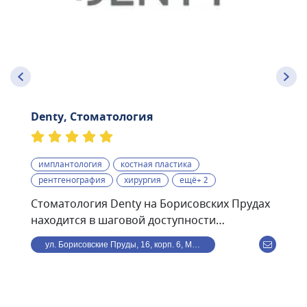
Denty, Стоматология
имплантология
костная пластика
рентгенография
хирургия
ещё+ 2
Стоматология Denty на Борисовских Прудах
находится в шаговой доступности
от станции метро
ул. Борисовские Пруды, 16, корп. 6, Москва, Россия
Борисово.Стоматологическая клиника Denty
— это современная клиника, оснащённая
передовым оборудованием и использующая
в своей работе самые современные