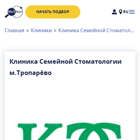
НАЧАТЬ ПОДБОР
RU
Доктора
Клиники
Главная
>
Клиники
>
Клиника Семейной Стоматологии м.Тропарёво
Акции
Новости
Клиника Семейной Стоматологии
м.Тропарёво
Москва
и
Московская область
Связаться с нами