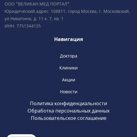
исправлением прикуса с помощью брекет-
ООО "ВЕЛИКАН МЕД ПОРТАЛ"
систем, элайнеров, съемных и несъемных
Юридический адрес: 108811, город Москва, г. Московский,
ортодонтических аппаратов.Все
ул Никитина, д. 11 к. 7, кв. 1
специалисты клиники обладают
ИНН: 7751344135
многолетним опытом успешной работы
и современным взглядом на медицину.
Навигация
Доктора
Клиники
Акции
Новости
Политика конфиденциальности
Обработка персональных данных
Пользовательское соглашение