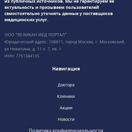
из публичных источников.
Мы не гарантируем её
вестибулопластику, лоскутную операцию,
актуальность и призываем пользователей
дентальную имплантация и др. Проводится
самостоятельно уточнять данные у поставщиков
лечение зубов под микроскопом.Врачи-
медицинских услуг.
ортодонты успешно занимаются
исправлением прикуса с помощью брекет-
ООО "ВЕЛИКАН МЕД ПОРТАЛ"
систем, элайнеров, съемных и несъемных
Юридический адрес: 108811, город Москва, г. Московский,
ортодонтических аппаратов.Все
ул Никитина, д. 11 к. 7, кв. 1
специалисты клиники обладают
ИНН: 7751344135
многолетним опытом успешной работы
и современным взглядом на медицину.
Навигация
Доктора
Клиники
Акции
Новости
Политика конфиденциальности