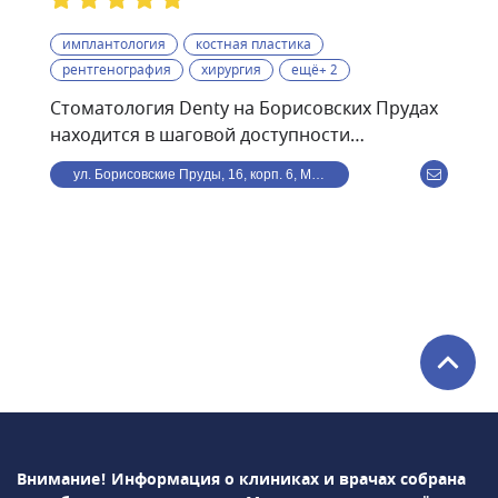
имплантология
костная пластика
рентгенография
хирургия
ещё+ 2
Стоматология Denty на Борисовских Прудах
находится в шаговой доступности
от станции метро
ул. Борисовские Пруды, 16, корп. 6, Москва, Россия
Борисово.Стоматологическая клиника Denty
— это современная клиника, оснащённая
передовым оборудованием и использующая
в своей работе самые современные
методики. Клиника предоставляет полный
спектр стоматологического обслуживания —
от лечения кариеса и профессиональной
гигиены полости рта до дентальной
имплантации и всех видов протезирования.
В стоматологии Denty можно пройти ряд
сложных и высокотехнологичных операций:
Внимание! Информация о клиниках и врачах собрана
синус-лифтинг, остеопластику,