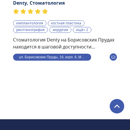
Denty, Стоматология
имплантология
костная пластика
рентгенография
хирургия
ещё+ 2
Стоматология Denty на Борисовских Прудах
находится в шаговой доступности
от станции метро
ул. Борисовские Пруды, 16, корп. 6, Москва, Россия
Борисово.Стоматологическая клиника Denty
— это современная клиника, оснащённая
передовым оборудованием и использующая
в своей работе самые современные
методики. Клиника предоставляет полный
спектр стоматологического обслуживания —
от лечения кариеса и профессиональной
гигиены полости рта до дентальной
имплантации и всех видов протезирования.
В стоматологии Denty можно пройти ряд