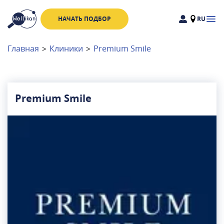
НАЧАТЬ ПОДБОР
RU
Доктора
Клиники
Главная
>
Клиники
>
Premium Smile
Акции
Новости
Premium Smile
Москва
и
Московская область
Связаться с нами