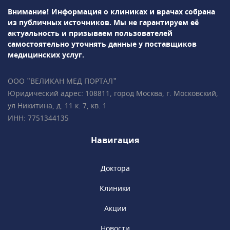
сложных и высокотехнологичных операций:
Внимание! Информация о клиниках и врачах собрана
синус-лифтинг, остеопластику,
из публичных источников.
Мы не гарантируем её
вестибулопластику, лоскутную операцию,
актуальность и призываем пользователей
дентальную имплантация и др. Проводится
самостоятельно уточнять данные у поставщиков
лечение зубов под микроскопом.Врачи-
медицинских услуг.
ортодонты успешно занимаются
исправлением прикуса с помощью брекет-
ООО "ВЕЛИКАН МЕД ПОРТАЛ"
систем, элайнеров, съемных и несъемных
Юридический адрес: 108811, город Москва, г. Московский,
ортодонтических аппаратов.Все
ул Никитина, д. 11 к. 7, кв. 1
специалисты клиники обладают
ИНН: 7751344135
многолетним опытом успешной работы
и современным взглядом на медицину.
Навигация
Доктора
Клиники
Акции
Новости