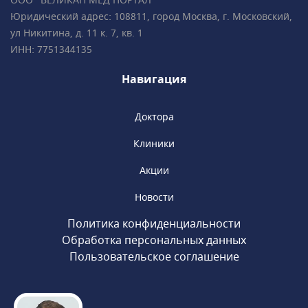
ООО "ВЕЛИКАН МЕД ПОРТАЛ"
систем, элайнеров, съемных и несъемных
Юридический адрес: 108811, город Москва, г. Московский,
ортодонтических аппаратов.Все
ул Никитина, д. 11 к. 7, кв. 1
специалисты клиники обладают
ИНН: 7751344135
многолетним опытом успешной работы
и современным взглядом на медицину.
Навигация
Доктора
Клиники
Акции
Новости
Политика конфиденциальности
Обработка персональных данных
Пользовательское соглашение