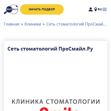
НАЧАТЬ ПОДБОР
RU
Доктора
Клиники
Главная
>
Клиники
>
Сеть стоматологий ПроСмайл.Ру
Акции
Новости
Сеть стоматологий ПроСмайл.Ру
Москва
и
Московская область
Связаться с нами