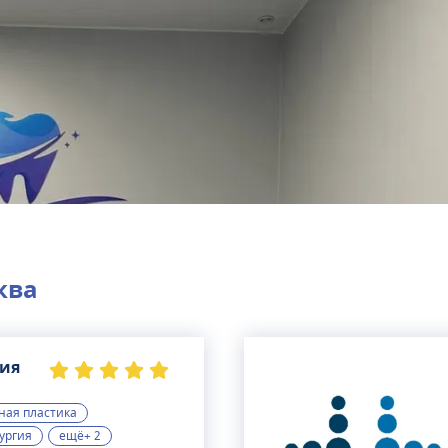
ква
гия
ная пластика
ургия
ещё+ 2