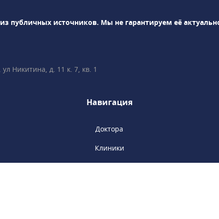
тация и др.
е зубов под
 из публичных источников.
Мы не гарантируем её актуальн
и-ортодонты успешно
лением прикуса с
стем, элайнеров,
ых ортодонтических
л Никитина, д. 11 к. 7, кв. 1
циалисты клиники
тним опытом
Навигация
и современным
ну.
Доктора
Клиники
Акции
Новости