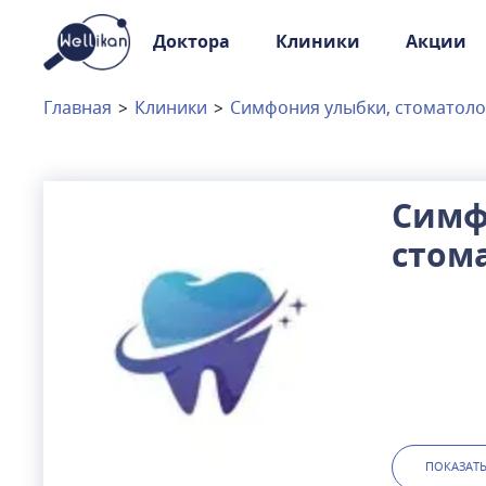
Доктора
Клиники
Акции
Доктора
Клиники
Главная
>
Клиники
>
Симфония улыбки, стоматоло
Акции
Новости
Симф
стом
Москва
и
Московская область
клин
Связаться с нами
ПОКАЗАТ