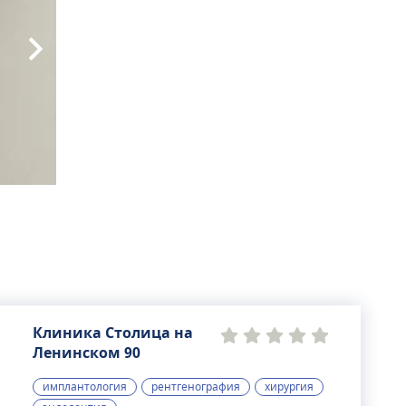
Клиника Столица на
Ленинском 90
имплантология
рентгенография
хирургия