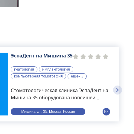
ЭспаДент на Мишина 35
гнатология
имплантология
компьютерная томография
ещё+ 5
Стоматологическая клиника ЭспаДент на
Мишина 35 оборудована новейшей
немецкой техникой - системами
CAD/CAM, печами и фрезерами Cerec
Мишина ул., 35, Москва, Россия
Sirona. Все стоматологические установки
обновляются каждые 18 месяцев. Здесь
принимают опытные специалисты,