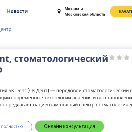
Москва
и
Новости
НАЧАТ
Московская область
центр
ent, стоматологический
р
ия SK Dent (СК Дент) — передовой стоматологический 
щий современные технологии лечения и восстановлени
тр предлагает пациентам полный спектр стоматологиче
ледующим направлениям: терапия, эстетика, имплантоло
я, пародонтология. В SK Dent применяются различные
имплантации зубов с немедленной нагрузкой.Стоматоло
Онлайн консультация
Ь ПОЛНОСТЬЮ