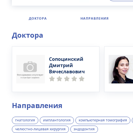
оснащена 
SK Dent п
снимок отд
ДОКТОРА
НАПРАВЛЕНИЯ
ТРГ для пл
высококва
Доктора
лет. В кл
протезиро
конечного 
Сопоцинский
Дмитрий
Вячеславович
Направления
гнатология
имплантология
компьютерная томография
челюстно-лицевая хирургия
эндодонтия