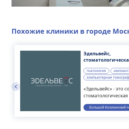
Похожие клиники в городе
Мос
Эдельвейс,
стоматологическа
клиника
гнатология
имплант
компьютерная томогра
«Эдельвейс» - это 
стоматологическая 
Москвы.В первую оч
Большой Козихинский пе
поэтому в лечении
принимают участие
областей стоматол