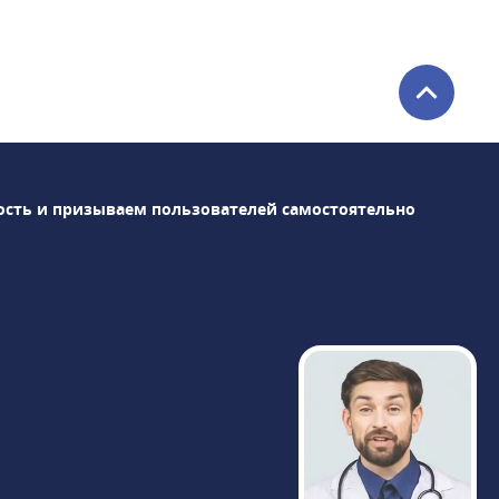
кандидаты медицинских наук, которые
оказывают полный спектр
стоматологических услуг - от чистки
зубов до протезирования и
имплантации. Медицинский центр
предлагает услугу по восстановлению
зубного ряда за 24 часа.На базе
ость и призываем пользователей самостоятельно
стоматологических клиник ЭспаДент при
поддержке компании Nobel Biocare
действует Учебный центр ALL-ON-4, где
проходят обучение специалисты из всех
регионов России.Клиника ЭспаДент
находится в 10 минутах пешком от
станции метро Динамо: 1-й вагон из
центра, 500 метров вдоль парка до
Мирского переулка, затем прямо по
переулку до дома 35. Ориентир магазин
"Каслинское литьё". Вход на