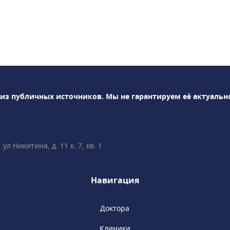
ный план лечения, а
т получает только
ьтат и
дход со стороны
чи стоматологической
» - это первоклассные
ниях и опыте которых
ным и без раздумий
 из публичных источников.
Мы не гарантируем её актуальн
дорогое, что есть у
доровье!Новейшие
иалы, а также самое
ование – это то, что
л Никитина, д. 11 к. 7, кв. 1
пециалистам создать
и избавить наших
 проблем с зубами.
Навигация
кое оборудование
я позволяет точно
Доктора
атологию и выбрать
 лечения.
Клиники