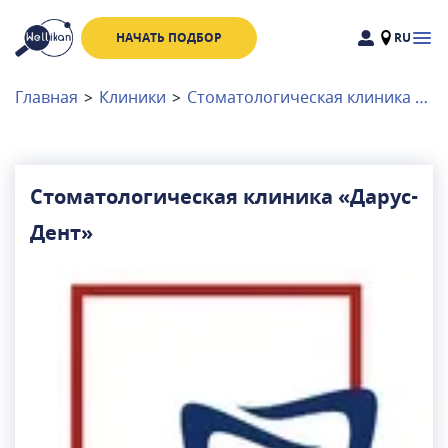
НАЧАТЬ ПОДБОР
RU
Доктора
Клиники
Главная
>
Клиники
>
Стоматологическая клиника «Дарус-Дент»
Акции
Новости
Стоматологическая клиника «Дарус-
Дент»
Москва
и
Московская область
Связаться с нами