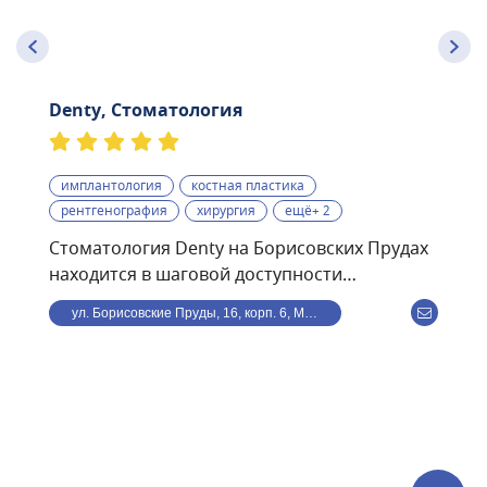
Denty, Стоматология
имплантология
костная пластика
рентгенография
хирургия
ещё+ 2
Стоматология Denty на Борисовских Прудах
находится в шаговой доступности
от станции метро
ул. Борисовские Пруды, 16, корп. 6, Москва, Россия
Борисово.Стоматологическая клиника Denty
— это современная клиника, оснащённая
передовым оборудованием и использующая
в своей работе самые современные
методики. Клиника предоставляет полный
спектр стоматологического обслуживания —
от лечения кариеса и профессиональной