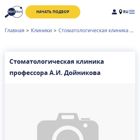
НАЧАТЬ ПОДБОР
RU
Доктора
Клиники
Главная
>
Клиники
>
Стоматологическая клиника профессора А.И. Дойникова
Акции
Новости
Стоматологическая клиника
профессора А.И. Дойникова
Москва
и
Московская область
Связаться с нами