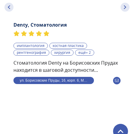
Denty, Стоматология
имплантология
костная пластика
рентгенография
хирургия
ещё+ 2
Стоматология Denty на Борисовских Прудах
находится в шаговой доступности
от станции метро
ул. Борисовские Пруды, 16, корп. 6, Москва, Россия
Борисово.Стоматологическая клиника Denty
— это современная клиника, оснащённая
передовым оборудованием и использующая
в своей работе самые современные
методики. Клиника предоставляет полный
спектр стоматологического обслуживания —
от лечения кариеса и профессиональной