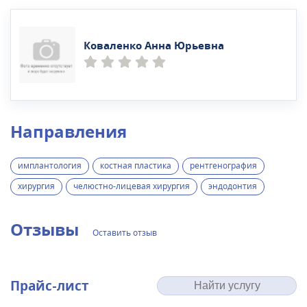
Коваленко Анна Юрьевна
Направления
имплантология
костная пластика
рентгенография
хирургия
челюстно-лицевая хирургия
эндодонтия
Отзывы
Оставить отзыв
Прайс-лист