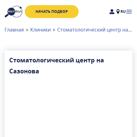
НАЧАТЬ ПОДБОР
RU
Доктора
Клиники
Главная
>
Клиники
>
Стоматологический центр на Сазонова
Акции
Новости
Стоматологический центр на
Сазонова
Москва
и
Московская область
Связаться с нами