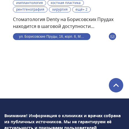
имплантология
костная пластика
рентгенография
хирургия
ещё+ 2
Стоматология Denty на Борисовских Прудах
находится в шаговой доступности
от станции метро
ул. Борисовские Пруды, 16, корп. 6, Москва, Россия
Борисово.Стоматологическая клиника Denty
— это современная клиника, оснащённая
передовым оборудованием и использующая
в своей работе самые современные
методики. Клиника предоставляет полный
спектр стоматологического обслуживания —
от лечения кариеса и профессиональной
гигиены полости рта до дентальной
имплантации и всех видов протезирования.
В стоматологии Denty можно пройти ряд
сложных и высокотехнологичных операций:
Внимание! Информация о клиниках и врачах собрана
синус-лифтинг, остеопластику,
из публичных источников.
Мы не гарантируем её
вестибулопластику, лоскутную операцию,
актуальность и призываем пользователей