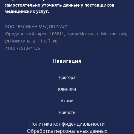
дентальную имплантация и др. Проводится
самостоятельно уточнять данные у поставщиков
лечение зубов под микроскопом.Врачи-
медицинских услуг.
ортодонты успешно занимаются
исправлением прикуса с помощью брекет-
ООО "ВЕЛИКАН МЕД ПОРТАЛ"
систем, элайнеров, съемных и несъемных
Юридический адрес: 108811, город Москва, г. Московский,
ортодонтических аппаратов.Все
ул Никитина, д. 11 к. 7, кв. 1
специалисты клиники обладают
ИНН: 7751344135
многолетним опытом успешной работы
и современным взглядом на медицину.
Навигация
Доктора
Клиники
Акции
Новости
Политика конфиденциальности
Обработка персональных данных