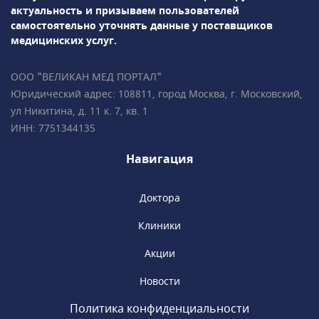
вестибулопластику, лоскутную операцию,
актуальность и призываем пользователей
дентальную имплантация и др. Проводится
самостоятельно уточнять данные у поставщиков
лечение зубов под микроскопом.Врачи-
медицинских услуг.
ортодонты успешно занимаются
исправлением прикуса с помощью брекет-
ООО "ВЕЛИКАН МЕД ПОРТАЛ"
систем, элайнеров, съемных и несъемных
Юридический адрес: 108811, город Москва, г. Московский,
ортодонтических аппаратов.Все
ул Никитина, д. 11 к. 7, кв. 1
специалисты клиники обладают
ИНН: 7751344135
многолетним опытом успешной работы
и современным взглядом на медицину.
Навигация
Доктора
Клиники
Акции
Новости
Политика конфиденциальности