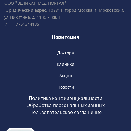
ООО "ВЕЛИКАН МЕД ПОРТАЛ"
систем, элайнеров, съемных и несъемных
Юридический адрес: 108811, город Москва, г. Московский,
ортодонтических аппаратов.Все
ул Никитина, д. 11 к. 7, кв. 1
специалисты клиники обладают
ИНН: 7751344135
многолетним опытом успешной работы
и современным взглядом на медицину.
Навигация
Доктора
Клиники
Акции
Новости
Политика конфиденциальности
Обработка персональных данных
Пользовательское соглашение