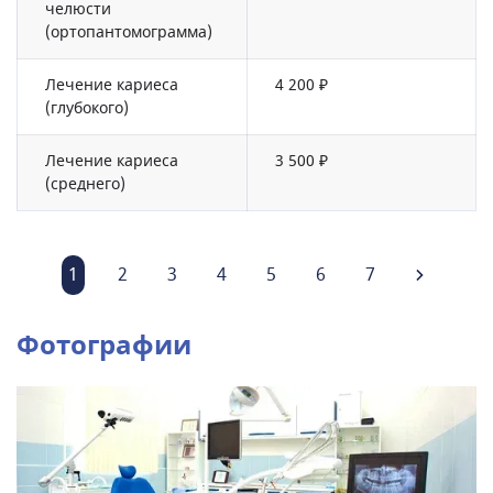
челюсти
(ортопантомограмма)
Лечение кариеса
4 200 ₽
(глубокого)
Лечение кариеса
3 500 ₽
(среднего)
1
2
3
4
5
6
7
Фотографии