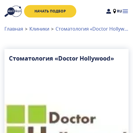
НАЧАТЬ ПОДБОР
RU
Доктора
Клиники
Главная
>
Клиники
>
Стоматология «Doctor Hollywood»
Акции
Новости
Стоматология «Doctor Hollywood»
Москва
и
Московская область
Связаться с нами