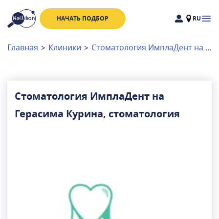
НАЧАТЬ ПОДБОР
RU
Доктора
Клиники
Главная
>
Клиники
>
Стоматология ИмплаДент на Герасима Курина, стоматология
Акции
Новости
Стоматология ИмплаДент на
Герасима Курина, стоматология
Москва
и
Московская область
Связаться с нами