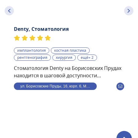
Denty, Стоматология
имплантология
костная пластика
рентгенография
хирургия
ещё+ 2
Стоматология Denty на Борисовских Прудах
находится в шаговой доступности
от станции метро
ул. Борисовские Пруды, 16, корп. 6, Москва, Россия
Борисово.Стоматологическая клиника Denty
— это современная клиника, оснащённая
передовым оборудованием и использующая
в своей работе самые современные
методики. Клиника предоставляет полный
спектр стоматологического обслуживания —
от лечения кариеса и профессиональной