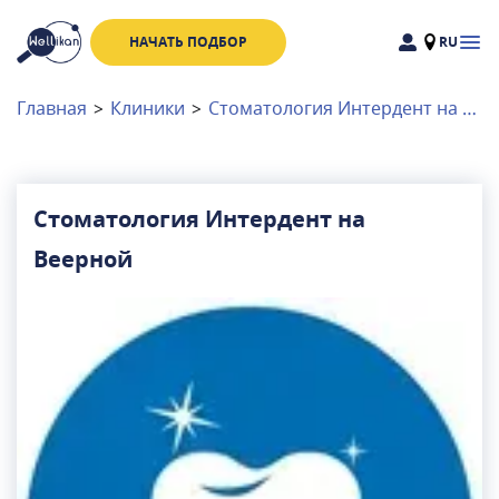
НАЧАТЬ ПОДБОР
RU
Доктора
Клиники
Главная
>
Клиники
>
Стоматология Интердент на Веерной
Акции
Новости
Стоматология Интердент на
Веерной
Москва
и
Московская область
Связаться с нами