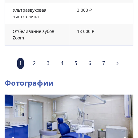
Ультразвуковая
3 000 ₽
чистка лица
Отбеливание зубов
18 000 ₽
Zoom
1
2
3
4
5
6
7
Фотографии