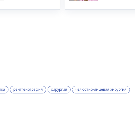
ика
рентгенография
хирургия
челюстно-лицевая хирургия