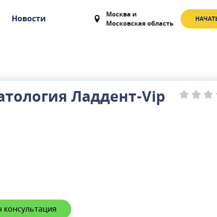
Москва
и
Новости
НАЧАТ
Московская область
атология Ладдент-Vip
 консультация