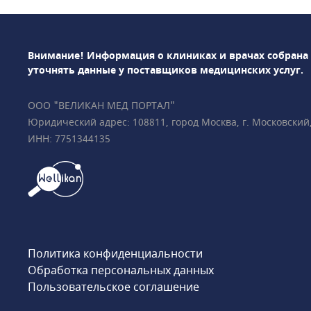
гигиены полости рт
имплантации и всех
протезирования. В 
Внимание! Информация о клиниках и врачах собрана
можно пройти ряд 
уточнять данные у поставщиков медицинских услуг.
высокотехнологичн
лифтинг, остеоплас
ООО "ВЕЛИКАН МЕД ПОРТАЛ"
вестибулопластику,
Юридический адрес: 108811, город Москва, г. Московский, у
дентальную имплан
ИНН: 7751344135
Проводится лечени
микроскопом.Врач
занимаются исправ
помощью брекет-си
съемных и несъемн
аппаратов.Все спе
обладают многоле
Политика конфиденциальности
успешной работы 
Обработка персональных данных
взглядом на медици
Пользовательское соглашение