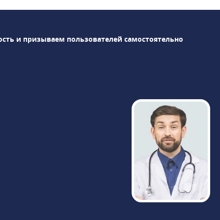
пульмонология и др. В медицинском
центре «Столица» проводятся различные
виды диагностики, в том числе: УЗИ, МРТ,
ость и призываем пользователей самостоятельно
компьютерная томография, рентген и др.
Также оказываются косметологические
услуги, различные виды массажа и т. д.