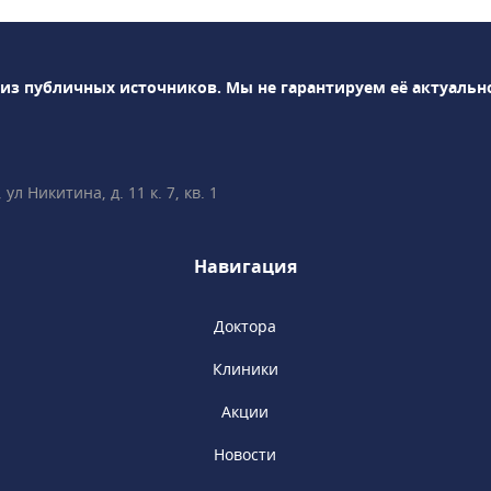
а до дентальной
 видов
стоматологии Denty
 из публичных источников.
Мы не гарантируем её актуальн
сложных и
ых операций: синус-
тику,
 лоскутную операцию,
л Никитина, д. 11 к. 7, кв. 1
тация и др.
е зубов под
и-ортодонты успешно
Навигация
лением прикуса с
стем, элайнеров,
ых ортодонтических
Доктора
циалисты клиники
Клиники
тним опытом
и современным
Акции
ну.
Новости