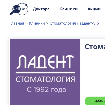
Доктора
Клиники
Акции
Доктора
Клиники
Главная
>
Клиники
>
Стоматология Ладдент-Vip
Акции
Новости
Стом
Москва
и
Московская область
Связаться с нами
Онлайн