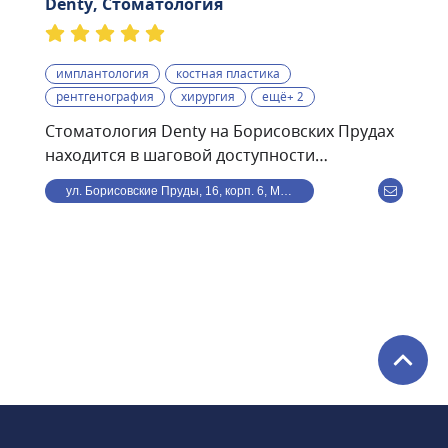
Denty, Стоматология
имплантология
костная пластика
рентгенография
хирургия
ещё+ 2
Стоматология Denty на Борисовских Прудах
находится в шаговой доступности
от станции метро
ул. Борисовские Пруды, 16, корп. 6, Москва, Россия
Борисово.Стоматологическая клиника Denty
— это современная клиника, оснащённая
передовым оборудованием и использующая
в своей работе самые современные
методики. Клиника предоставляет полный
спектр стоматологического обслуживания —
от лечения кариеса и профессиональной
гигиены полости рта до дентальной
имплантации и всех видов протезирования.
В стоматологии Denty можно пройти ряд
сложных и высокотехнологичных операций: