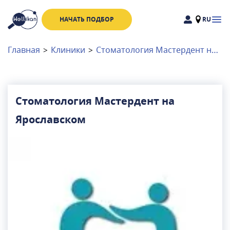
НАЧАТЬ ПОДБОР
RU
Доктора
Клиники
Главная
>
Клиники
>
Стоматология Мастердент на Ярославском
Акции
Новости
Стоматология Мастердент на
Ярославском
Москва
и
Московская область
Связаться с нами