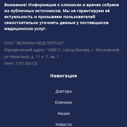
Внимание! Информация о клиниках и врачах собрана
синус-лифтинг, остеопластику,
из публичных источников.
Мы не гарантируем её
вестибулопластику, лоскутную операцию,
актуальность и призываем пользователей
дентальную имплантация и др. Проводится
самостоятельно уточнять данные у поставщиков
лечение зубов под микроскопом.Врачи-
медицинских услуг.
ортодонты успешно занимаются
исправлением прикуса с помощью брекет-
ООО "ВЕЛИКАН МЕД ПОРТАЛ"
систем, элайнеров, съемных и несъемных
Юридический адрес: 108811, город Москва, г. Московский,
ортодонтических аппаратов.Все
ул Никитина, д. 11 к. 7, кв. 1
специалисты клиники обладают
ИНН: 7751344135
многолетним опытом успешной работы
и современным взглядом на медицину.
Навигация
Доктора
Клиники
Акции
Новости