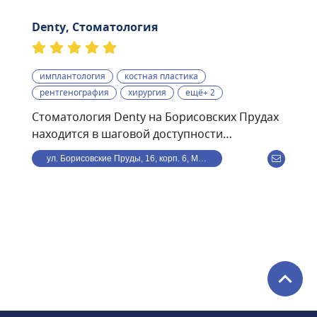
Denty, Стоматология
имплантология
костная пластика
рентгенография
хирургия
ещё+ 2
Стоматология Denty на Борисовских Прудах
находится в шаговой доступности
от станции метро
ул. Борисовские Пруды, 16, корп. 6, Москва, Россия
Борисово.Стоматологическая клиника Denty
— это современная клиника, оснащённая
передовым оборудованием и использующая
в своей работе самые современные
методики. Клиника предоставляет полный
спектр стоматологического обслуживания —
от лечения кариеса и профессиональной
гигиены полости рта до дентальной
имплантации и всех видов протезирования.