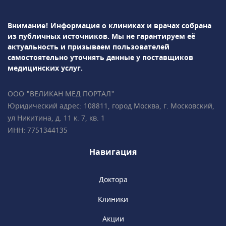
В стоматологии Denty можно пройти ряд
сложных и высокотехнологичных операций:
Внимание! Информация о клиниках и врачах собрана
синус-лифтинг, остеопластику,
из публичных источников.
Мы не гарантируем её
вестибулопластику, лоскутную операцию,
актуальность и призываем пользователей
дентальную имплантация и др. Проводится
самостоятельно уточнять данные у поставщиков
лечение зубов под микроскопом.Врачи-
медицинских услуг.
ортодонты успешно занимаются
исправлением прикуса с помощью брекет-
ООО "ВЕЛИКАН МЕД ПОРТАЛ"
систем, элайнеров, съемных и несъемных
Юридический адрес: 108811, город Москва, г. Московский,
ортодонтических аппаратов.Все
ул Никитина, д. 11 к. 7, кв. 1
специалисты клиники обладают
ИНН: 7751344135
многолетним опытом успешной работы
и современным взглядом на медицину.
Навигация
Доктора
Клиники
Акции