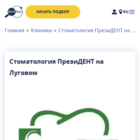
НАЧАТЬ ПОДБОР
RU
Доктора
Клиники
Главная
>
Клиники
>
Стоматология ПрезиДЕНТ на Луговом
Акции
Новости
Стоматология ПрезиДЕНТ на
Луговом
Москва
и
Московская область
Связаться с нами