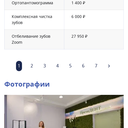
Ортопантомограмма
1 400 ₽
Комплексная чистка
6 000 ₽
зубов
Отбеливание зубов
27 950 ₽
Zoom
1
2
3
4
5
6
7
Фотографии