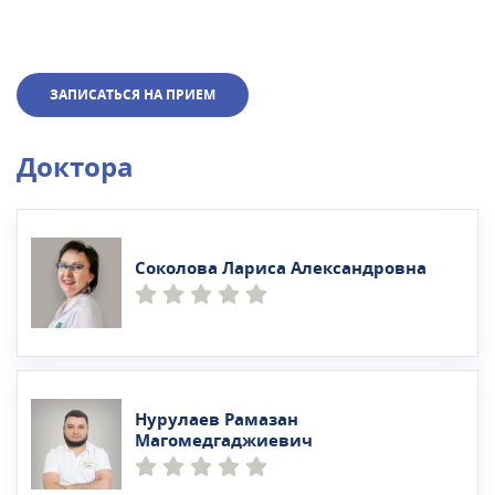
применяют уникальные медицинские
технологии, такие как исправление прикуса без
брекетов, бесконтактное лечение кариеса,
ЗАПИСАТЬСЯ НА ПРИЕМ
реставрация зубов за одно посещение и
использование зубосохраняющих методик.
Доктора
Соколова Лариса Александровна
Нурулаев Рамазан
Магомедгаджиевич