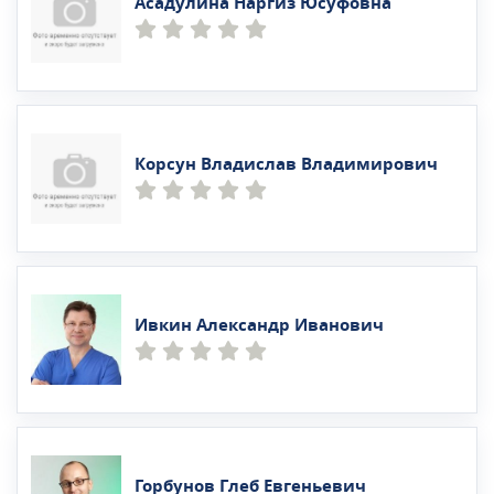
Асадулина Наргиз Юсуфовна
Корсун Владислав Владимирович
Ивкин Александр Иванович
Горбунов Глеб Евгеньевич