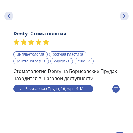
Denty, Стоматология
имплантология
костная пластика
рентгенография
хирургия
ещё+ 2
Стоматология Denty на Борисовских Прудах
находится в шаговой доступности
от станции метро
ул. Борисовские Пруды, 16, корп. 6, Москва, Россия
Борисово.Стоматологическая клиника Denty
— это современная клиника, оснащённая
передовым оборудованием и использующая
в своей работе самые современные
методики. Клиника предоставляет полный
спектр стоматологического обслуживания —