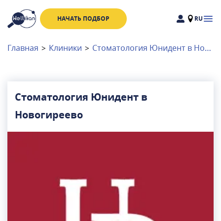
НАЧАТЬ ПОДБОР
RU
Доктора
Клиники
Главная
>
Клиники
>
Стоматология Юнидент в Новогиреево
Акции
Новости
Стоматология Юнидент в
Новогиреево
Москва
и
Московская область
Связаться с нами