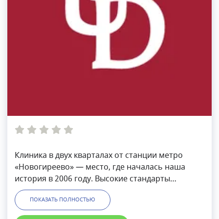
Клиника в двух кварталах от станции метро
«Новогиреево» — место, где началась наша
история в 2006 году. Высокие стандарты
качества были заданы с первых дней работы.
ПОКАЗАТЬ ПОЛНОСТЬЮ
Любые услуги, от профилактических процедур
до сложного многоэтапного лечения, здесь