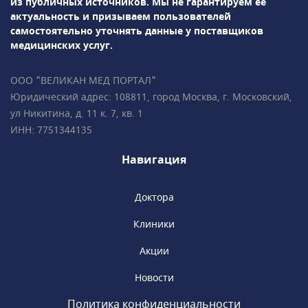
из публичных источников.
Мы не гарантируем её
что есть у каждого из нас – здоровье!
актуальность и призываем пользователей
Новейшие технологии и материалы, а также
самостоятельно уточнять данные у поставщиков
самое современное оборудование – это то,
медицинских услуг.
что позволяет нашим специалистам создать
идеальную улыбку и избавить наших
ООО "ВЕЛИКАН МЕД ПОРТАЛ"
пациентов от любых проблем с зубами.
Юридический адрес: 108811, город Москва, г. Московский,
Наше диагностическое оборудование
ул Никитина, д. 11 к. 7, кв. 1
высочайшего уровня позволяет точно
ИНН: 7751344135
диагностировать патологию и выбрать
оптимальный метод лечения.
Навигация
Доктора
Клиники
Акции
Новости
Политика конфиденциальности